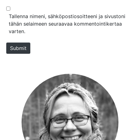
l
b
*
s
Tallenna nimeni, sähköpostiosoitteeni ja sivustoni
i
tähän selaimeen seuraavaa kommentointikertaa
t
varten.
e
Submit