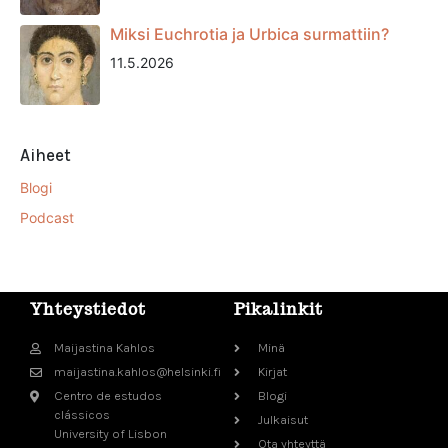
Miksi Euchrotia ja Urbica surmattiin?
11.5.2026
Aiheet
Blogi
Podcast
Yhteystiedot
Pikalinkit
Maijastina Kahlos
Minä
maijastina.kahlos@helsinki.fi
Kirjat
Centro de estudos
Blogi
clássicos
Julkaisut
University of Lisbon
Ota yhteyttä