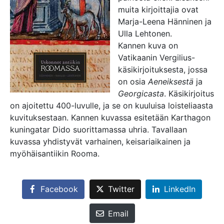
muita kirjoittajia ovat
Marja-Leena Hänninen ja
Ulla Lehtonen.
Kannen kuva on
Vatikaanin Vergilius-
käsikirjoituksesta, jossa
on osia
Aeneiksestä
ja
Georgicasta
. Käsikirjoitus
on ajoitettu 400-luvulle, ja se on kuuluisa loisteliaasta
kuvituksestaan. Kannen kuvassa esitetään Karthagon
kuningatar Dido suorittamassa uhria. Tavallaan
kuvassa yhdistyvät varhainen, keisariaikainen ja
myöhäisantiikin Rooma.
Facebook
Twitter
LinkedIn
Email