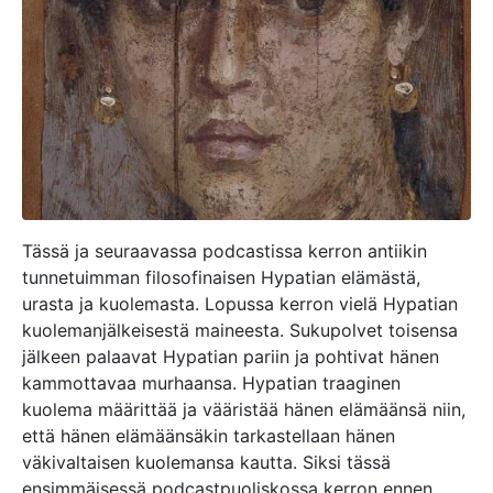
Tässä ja seuraavassa podcastissa kerron antiikin
tunnetuimman filosofinaisen Hypatian elämästä,
urasta ja kuolemasta. Lopussa kerron vielä Hypatian
kuolemanjälkeisestä maineesta. Sukupolvet toisensa
jälkeen palaavat Hypatian pariin ja pohtivat hänen
kammottavaa murhaansa. Hypatian traaginen
kuolema määrittää ja vääristää hänen elämäänsä niin,
että hänen elämäänsäkin tarkastellaan hänen
väkivaltaisen kuolemansa kautta. Siksi tässä
ensimmäisessä podcastpuoliskossa kerron ennen