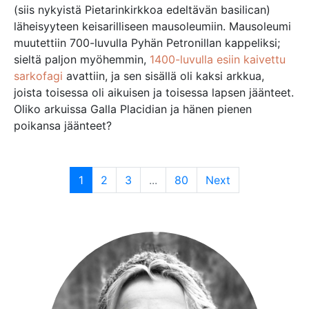
(siis nykyistä Pietarinkirkkoa edeltävän basilican)
läheisyyteen keisarilliseen mausoleumiin. Mausoleumi
muutettiin 700-luvulla Pyhän Petronillan kappeliksi;
sieltä paljon myöhemmin,
1400-luvulla esiin kaivettu
sarkofagi
avattiin, ja sen sisällä oli kaksi arkkua,
joista toisessa oli aikuisen ja toisessa lapsen jäänteet.
Oliko arkuissa Galla Placidian ja hänen pienen
poikansa jäänteet?
1
2
3
...
80
Next