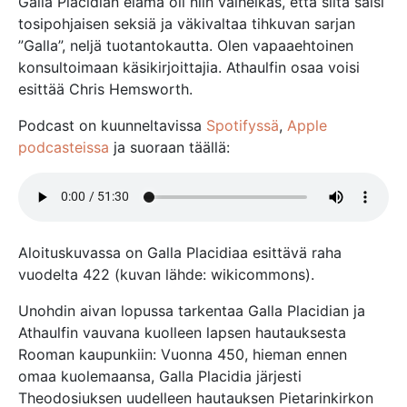
Galla Placidian elämä oli niin vaiheikas, että siitä saisi
tosipohjaisen seksiä ja väkivaltaa tihkuvan sarjan
”Galla”, neljä tuotantokautta. Olen vapaaehtoinen
konsultoimaan käsikirjoittajia. Athaulfin osaa voisi
esittää Chris Hemsworth.
Podcast on kuunneltavissa
Spotifyssä
,
Apple
podcasteissa
ja suoraan täällä:
Aloituskuvassa on Galla Placidiaa esittävä raha
vuodelta 422 (kuvan lähde: wikicommons).
Unohdin aivan lopussa tarkentaa Galla Placidian ja
Athaulfin vauvana kuolleen lapsen hautauksesta
Rooman kaupunkiin: Vuonna 450, hieman ennen
omaa kuolemaansa, Galla Placidia järjesti
Theodosiuksen uudelleen hautauksen Pietarinkirkon