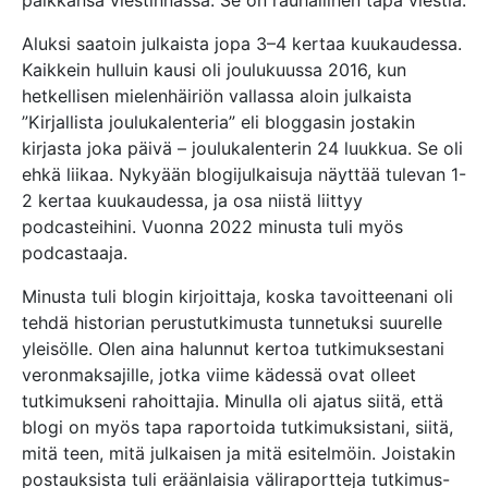
paikkansa viestinnässä. Se on rauhallinen tapa viestiä.
Aluksi saatoin julkaista jopa 3–4 kertaa kuukaudessa.
Kaikkein hulluin kausi oli joulukuussa 2016, kun
hetkellisen mielenhäiriön vallassa aloin julkaista
”Kirjallista joulukalenteria” eli bloggasin jostakin
kirjasta joka päivä – joulukalenterin 24 luukkua. Se oli
ehkä liikaa. Nykyään blogijulkaisuja näyttää tulevan 1-
2 kertaa kuukaudessa, ja osa niistä liittyy
podcasteihini. Vuonna 2022 minusta tuli myös
podcastaaja.
Minusta tuli blogin kirjoittaja, koska tavoitteenani oli
tehdä historian perustutkimusta tunnetuksi suurelle
yleisölle. Olen aina halunnut kertoa tutkimuksestani
veronmaksajille, jotka viime kädessä ovat olleet
tutkimukseni rahoittajia. Minulla oli ajatus siitä, että
blogi on myös tapa raportoida tutkimuksistani, siitä,
mitä teen, mitä julkaisen ja mitä esitelmöin. Joistakin
postauksista tuli eräänlaisia väliraportteja tutkimus-