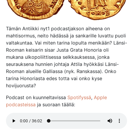
Tämän Antiikki nyt1 podcastjakson aiheena on
mahtisormus, neito hädässä ja sankarille luvattu puoli
valtakuntaa. Vai miten tarina lopulta menikään? Länsi-
Rooman keisarin sisar Justa Grata Honoria oli
mukana ulkopoliittisessa selkkauksessa, jonka
seurauksena hunnien johtaja Attila hyökkäsi Länsi-
Rooman alueille Galliassa (nyk. Ranskassa). Onko
tarina Honoriasta edes totta vai onko kyse
hovijuorusta?
Podcast on kuunneltavissa
Spotifyssä
,
Apple
podcasteissa
ja suoraan täällä: