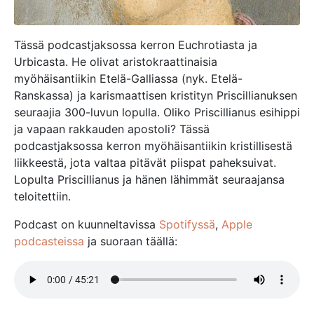
Tässä podcastjaksossa kerron Euchrotiasta ja
Urbicasta. He olivat aristokraattinaisia
myöhäisantiikin Etelä-Galliassa (nyk. Etelä-
Ranskassa) ja karismaattisen kristityn Priscillianuksen
seuraajia 300-luvun lopulla. Oliko Priscillianus esihippi
ja vapaan rakkauden apostoli? Tässä
podcastjaksossa kerron myöhäisantiikin kristillisestä
liikkeestä, jota valtaa pitävät piispat paheksuivat.
Lopulta Priscillianus ja hänen lähimmät seuraajansa
teloitettiin.
Podcast on kuunneltavissa
Spotifyssä
,
Apple
podcasteissa
ja suoraan täällä: