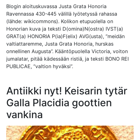
Blogin aloituskuvassa Justa Grata Honoria
Ravennassa 430-445 välillä lyötetyssä rahassa
(lähde: wikicommons). Kolikon etupuolella on
Honorian kuva ja teksti D(omina)N(ostra) IVST(a)
GRAT(a) HONORIA P(ia)F(elix) AVG(usta), ”meidän
valtiattaremme, Justa Grata Honoria, hurskas
onnellinen Augusta”. Kääntöpuolella Victoria, voiton
jumalatar, pitää kädessään ristiä, ja teksti BONO REI
PUBLICAE, ”valtion hyväksi”.
Antiikki nyt! Keisarin tytär
Galla Placidia goottien
vankina