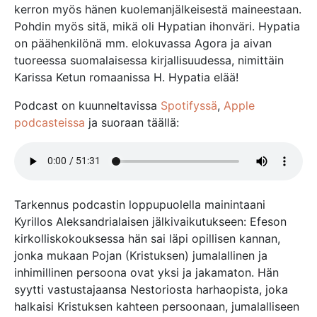
kerron myös hänen kuolemanjälkeisestä maineestaan.
Pohdin myös sitä, mikä oli Hypatian ihonväri. Hypatia
on päähenkilönä mm. elokuvassa Agora ja aivan
tuoreessa suomalaisessa kirjallisuudessa, nimittäin
Karissa Ketun romaanissa H. Hypatia elää!
Podcast on kuunneltavissa
Spotifyssä
,
Apple
podcasteissa
ja suoraan täällä:
Tarkennus podcastin loppupuolella mainintaani
Kyrillos Aleksandrialaisen jälkivaikutukseen: Efeson
kirkolliskokouksessa hän sai läpi opillisen kannan,
jonka mukaan Pojan (Kristuksen) jumalallinen ja
inhimillinen persoona ovat yksi ja jakamaton. Hän
syytti vastustajaansa Nestoriosta harhaopista, joka
halkaisi Kristuksen kahteen persoonaan, jumalalliseen