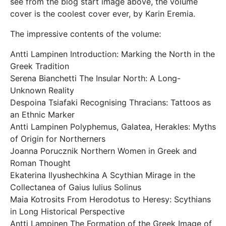
see from the blog start image above, the volume
cover is the coolest cover ever, by Karin Eremia.
The impressive contents of the volume:
Antti Lampinen Introduction: Marking the North in the
Greek Tradition
Serena Bianchetti The Insular North: A Long-
Unknown Reality
Despoina Tsiafaki Recognising Thracians: Tattoos as
an Ethnic Marker
Antti Lampinen Polyphemus, Galatea, Herakles: Myths
of Origin for Northerners
Joanna Porucznik Northern Women in Greek and
Roman Thought
Ekaterina Ilyushechkina A Scythian Mirage in the
Collectanea of Gaius Iulius Solinus
Maia Kotrosits From Herodotus to Heresy: Scythians
in Long Historical Perspective
Antti Lampinen The Formation of the Greek Image of