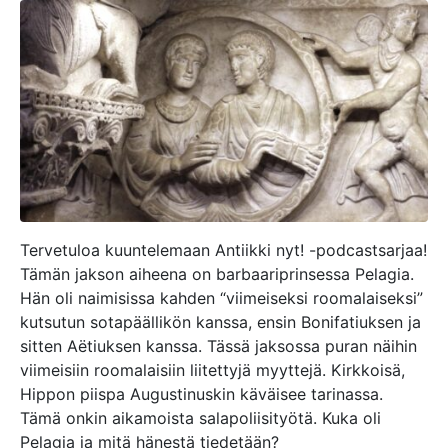
Tervetuloa kuuntelemaan Antiikki nyt! -podcastsarjaa!
Tämän jakson aiheena on barbaariprinsessa Pelagia.
Hän oli naimisissa kahden “viimeiseksi roomalaiseksi”
kutsutun sotapäällikön kanssa, ensin Bonifatiuksen ja
sitten Aëtiuksen kanssa. Tässä jaksossa puran näihin
viimeisiin roomalaisiin liitettyjä myyttejä. Kirkkoisä,
Hippon piispa Augustinuskin käväisee tarinassa.
Tämä onkin aikamoista salapoliisityötä. Kuka oli
Pelagia ja mitä hänestä tiedetään?