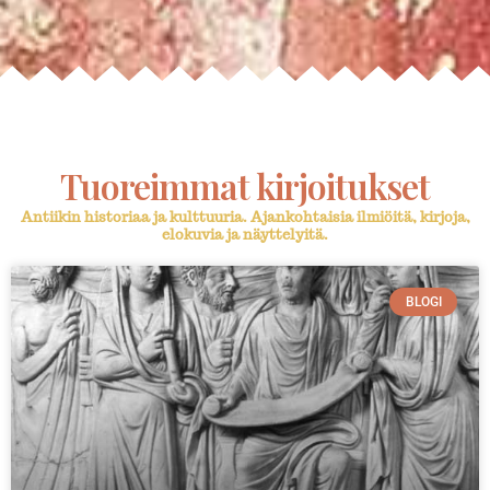
Tuoreimmat kirjoitukset
Antiikin historiaa ja kulttuuria. Ajankohtaisia ilmiöitä, kirjoja,
elokuvia ja näyttelyitä.
BLOGI