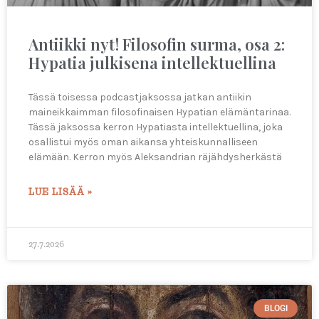
Antiikki nyt! Filosofin surma, osa 2:
Hypatia julkisena intellektuellina
Tässä toisessa podcastjaksossa jatkan antiikin
maineikkaimman filosofinaisen Hypatian elämäntarinaa.
Tässä jaksossa kerron Hypatiasta intellektuellina, joka
osallistui myös oman aikansa yhteiskunnalliseen
elämään. Kerron myös Aleksandrian räjähdysherkästä
LUE LISÄÄ »
27.7.2026
BLOGI