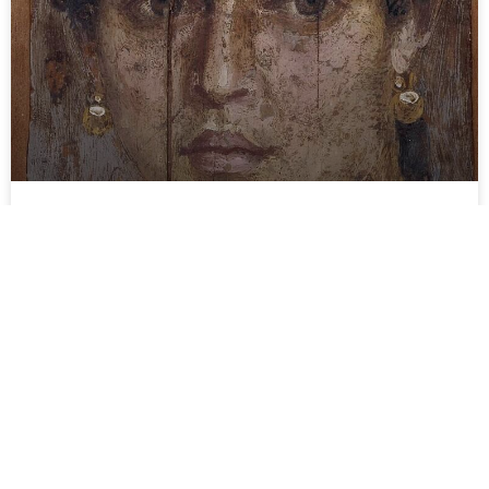
Antiikki nyt! Filosofin surma, osa 1:
Hypatia jumaloituna opettajana
Tässä ja seuraavassa podcastissa kerron antiikin
tunnetuimman filosofinaisen Hypatian elämästä, urasta
ja kuolemasta. Lopussa kerron vielä Hypatian
kuolemanjälkeisestä maineesta. Sukupolvet toisensa
jälkeen palaavat Hypatian pariin
LUE LISÄÄ »