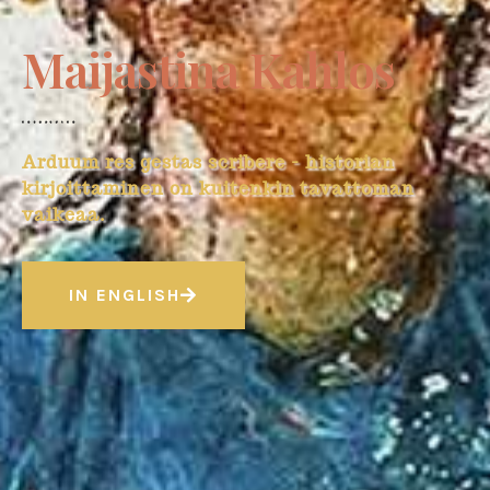
Maijastina Kahlos
Arduum res gestas scribere - historian
kirjoittaminen on kuitenkin tavattoman
vaikeaa.
IN ENGLISH