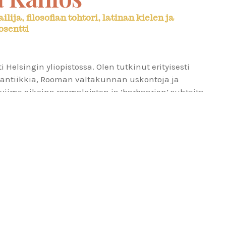
ilija, filosofian tohtori, latinan kielen ja
osentti
sti Helsingin yliopistossa. Olen tutkinut erityisesti
antiikkia, Rooman valtakunnan uskontoja ja
 viime aikoina roomalaisten ja ’barbaarien’ suhteita.