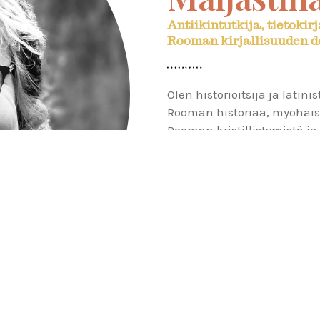
Antiikintutkija, tietokirja
Rooman kirjallisuuden d
Olen historioitsija ja latini
Rooman historiaa, myöhäis
Rooman kristillistymistä ja
KATSO CV