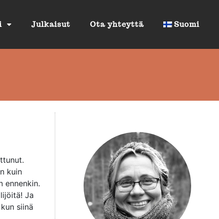
i
Julkaisut
Ota yhteyttä
Suomi
ttunut.
in kuin
n ennenkin.
ijöitä! Ja
kun siinä