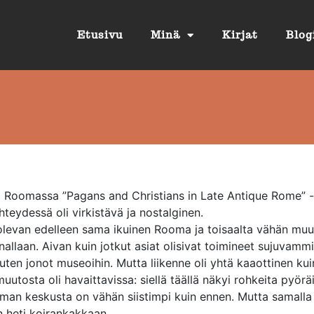
Etusivu
Minä
Kirjat
Blog
tti Roomassa ”Pagans and Christians in Late Antique Rome” -
teydessä oli virkistävä ja nostalginen.
levan edelleen sama ikuinen Rooma ja toisaalta vähän muu
nallaan. Aivan kuin jotkut asiat olisivat toimineet sujuvamm
uten jonot museoihin. Mutta liikenne oli yhtä kaaottinen kui
uutosta oli havaittavissa: siellä täällä näkyi rohkeita pyöräil
man keskusta on vähän siistimpi kuin ennen. Mutta samalla 
in heti koirankakkaan.