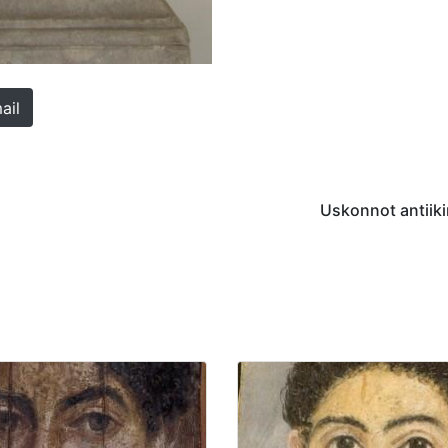
ail
Uskonnot antiik