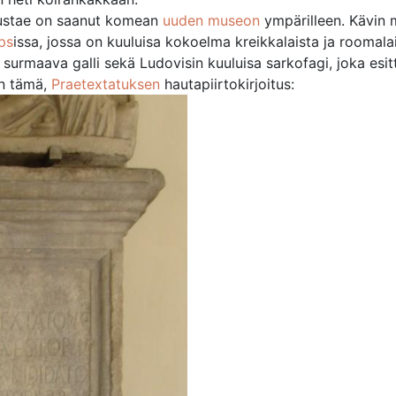
ustae on saanut komean
uuden museon
ympärilleen. Kävin
ps
issa, jossa on kuuluisa kokoelma kreikkalaista ja roomala
 surmaava galli sekä Ludovisin kuuluisa sarkofagi, joka esit
on tämä,
Praetextatuksen
hautapiirtokirjoitus: