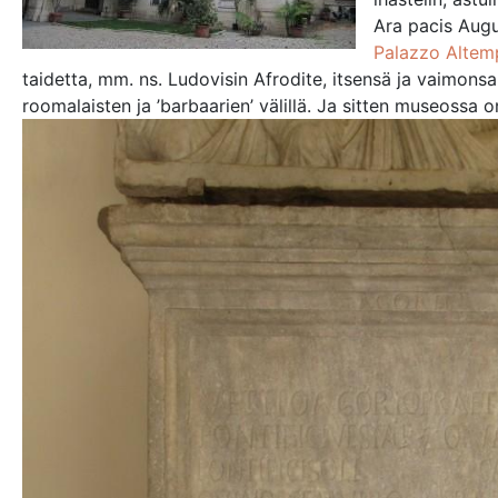
Ara pacis Aug
Palazzo Altem
taidetta, mm. ns. Ludovisin Afrodite, itsensä ja vaimonsa
roomalaisten ja ’barbaarien’ välillä. Ja sitten museossa 