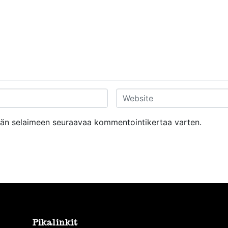
W
e
b
tähän selaimeen seuraavaa kommentointikertaa varten.
s
i
t
e
Pikalinkit