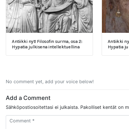
Antiikki nyt! Filosofin surma, osa 2:
Antiikki ny
Hypatia julkisena intellektuellina
Hypatia j
No comment yet, add your voice below!
Add a Comment
Sähköpostiosoitettasi ei julkaista.
Pakolliset kentät on 
C
o