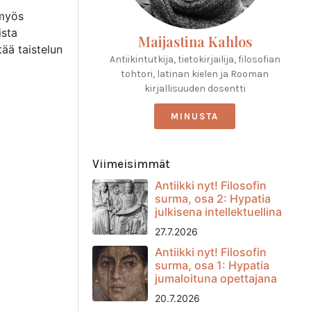
 myös
ista
Maijastina Kahlos
tää taistelun
Antiikintutkija, tietokirjailija, filosofian
tohtori, latinan kielen ja Rooman
kirjallisuuden dosentti
MINUSTA
Viimeisimmät
Antiikki nyt! Filosofin
surma, osa 2: Hypatia
julkisena intellektuellina
27.7.2026
Antiikki nyt! Filosofin
surma, osa 1: Hypatia
jumaloituna opettajana
20.7.2026