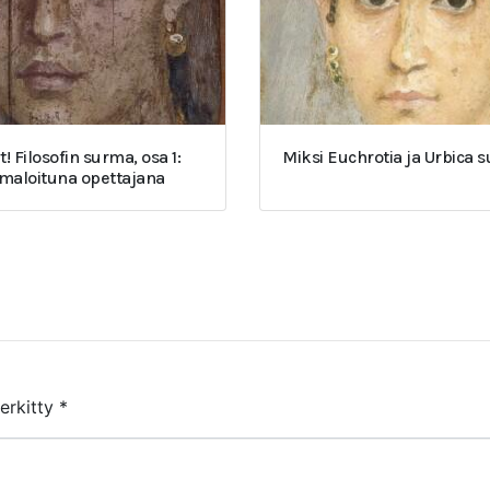
t! Filosofin surma, osa 1:
Miksi Euchrotia ja Urbica 
umaloituna opettajana
merkitty
*