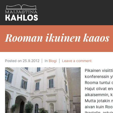
Rooman ikuinen kaaos
Posted on
25.9.2012
In
Blogi
Leave a comment
Pikainen visii
konferenssin yh
Rooma tuntui o
Hajut olivat en
aikaisemmin, k
Mutta jotakin m
aivan kuin Roo
ihastelin, astu