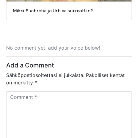
Miksi Euchrotia ja Urbica surmattiin?
No comment yet, add your voice below!
Add a Comment
Sähköpostiosoitettasi ei julkaista.
Pakolliset kentät
on merkitty
*
C
o
m
m
e
n