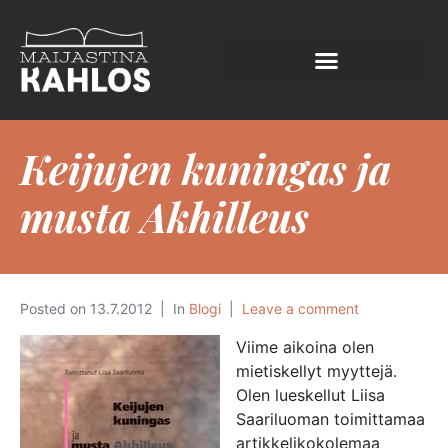
Keijujen kuningas ja
musta Akhilleus
Posted on
13.7.2012
In
Blogi
Leave a comment
Viime aikoina olen
mietiskellyt myyttejä.
Olen lueskellut Liisa
Saariluoman toimittamaa
artikkelikokolemaa