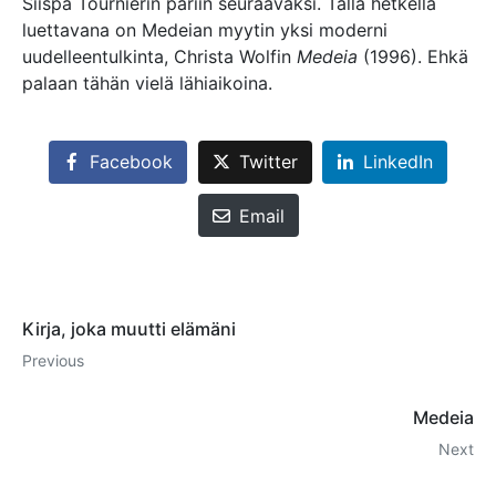
Siispä Tournierin pariin seuraavaksi. Tällä hetkellä
luettavana on Medeian myytin yksi moderni
uudelleentulkinta, Christa Wolfin
Medeia
(1996). Ehkä
palaan tähän vielä lähiaikoina.
Facebook
Twitter
LinkedIn
Email
Kirja, joka muutti elämäni
Previous
Medeia
Next