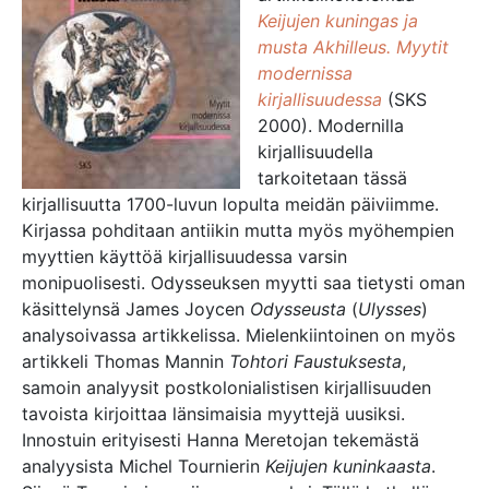
Keijujen kuningas ja
musta Akhilleus. Myytit
modernissa
kirjallisuudessa
(SKS
2000). Modernilla
kirjallisuudella
tarkoitetaan tässä
kirjallisuutta 1700-luvun lopulta meidän päiviimme.
Kirjassa pohditaan antiikin mutta myös myöhempien
myyttien käyttöä kirjallisuudessa varsin
monipuolisesti. Odysseuksen myytti saa tietysti oman
käsittelynsä James Joycen
Odysseusta
(
Ulysses
)
analysoivassa artikkelissa. Mielenkiintoinen on myös
artikkeli Thomas Mannin
Tohtori Faustuksesta
,
samoin analyysit postkolonialistisen kirjallisuuden
tavoista kirjoittaa länsimaisia myyttejä uusiksi.
Innostuin erityisesti Hanna Meretojan tekemästä
analyysista Michel Tournierin
Keijujen kuninkaasta
.