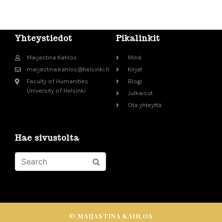
Yhteystiedot
Pikalinkit
Maijastina Kahlos
Minä
maijastina.kahlos@helsinki.fi
Kirjat
Faculty of Humanities
Blogi
University of Helsinki
Julkaisut
Ota yhteyttä
Hae sivustolta
© MAIJASTINA KAHLOS