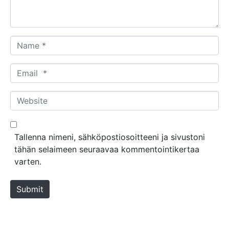
t
*
N
a
m
E
e
m
*
a
W
i
e
l
b
*
s
Tallenna nimeni, sähköpostiosoitteeni ja sivustoni
i
tähän selaimeen seuraavaa kommentointikertaa
t
varten.
e
Submit