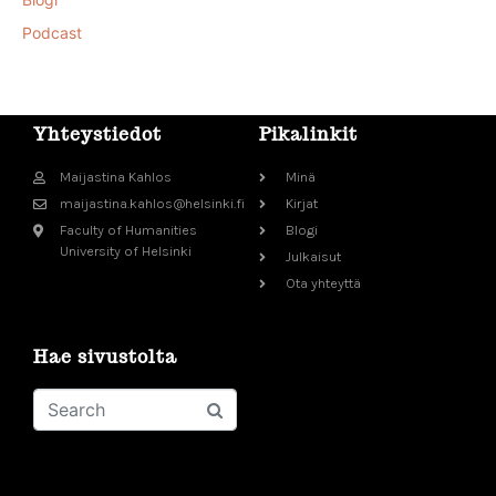
Podcast
Yhteystiedot
Pikalinkit
Maijastina Kahlos
Minä
maijastina.kahlos@helsinki.fi
Kirjat
Faculty of Humanities
Blogi
University of Helsinki
Julkaisut
Ota yhteyttä
Hae sivustolta