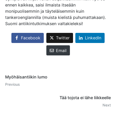
ennen kaikkea, saisi ilmaista itseään
monipuolisemmin ja täyteläisemmin kuin
tankeroenglannilla (muista kielistä puhumattakaan).
Suomi antiikintutkimuksen valtakieleksi!
Facebook
Twitter
LinkedIn
Email
Myöhäisantiikin lumo
Previous
Tää tojota ei lähe liikkeelle
Next