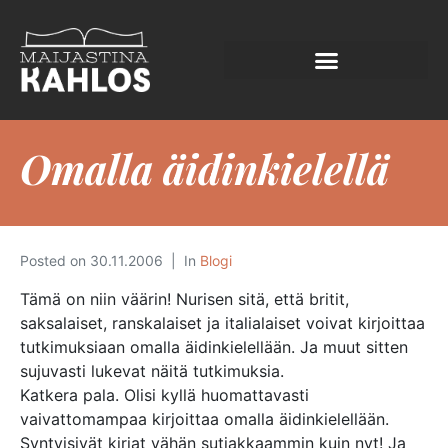
Omalla äidinkielellä
Posted on
30.11.2006
In
Blogi
Tämä on niin väärin! Nurisen sitä, että britit,
saksalaiset, ranskalaiset ja italialaiset voivat kirjoittaa
tutkimuksiaan omalla äidinkielellään. Ja muut sitten
sujuvasti lukevat näitä tutkimuksia.
Katkera pala. Olisi kyllä huomattavasti
vaivattomampaa kirjoittaa omalla äidinkielellään.
Syntyisivät kirjat vähän sutjakkaammin kuin nyt! Ja