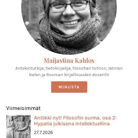
Maijastina Kahlos
Antiikintutkija, tietokirjailija, filosofian tohtori, latinan
kielen ja Rooman kirjallisuuden dosentti
MINUSTA
Viimeisimmät
Antiikki nyt! Filosofin surma, osa 2:
Hypatia julkisena intellektuellina
27.7.2026