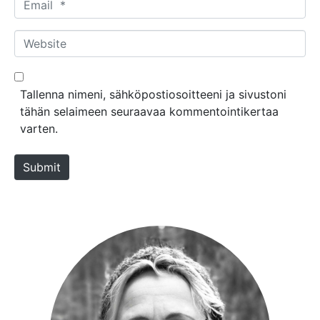
e
m
*
a
W
i
e
l
b
*
s
Tallenna nimeni, sähköpostiosoitteeni ja sivustoni
i
tähän selaimeen seuraavaa kommentointikertaa
t
varten.
e
Submit