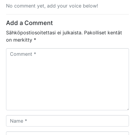
No comment yet, add your voice below!
Add a Comment
Sähköpostiosoitettasi ei julkaista.
Pakolliset kentät
on merkitty
*
C
o
m
m
e
n
t
*
N
a
m
E