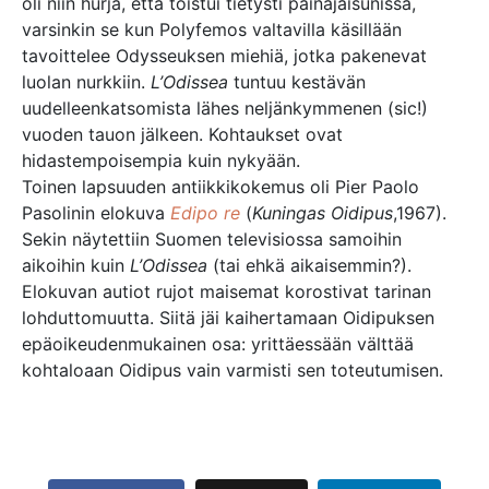
oli niin hurja, että toistui tietysti painajaisunissa,
varsinkin se kun Polyfemos valtavilla käsillään
tavoittelee Odysseuksen miehiä, jotka pakenevat
luolan nurkkiin.
L’Odissea
tuntuu kestävän
uudelleenkatsomista lähes neljänkymmenen (sic!)
vuoden tauon jälkeen. Kohtaukset ovat
hidastempoisempia kuin nykyään.
Toinen lapsuuden antiikkikokemus oli Pier Paolo
Pasolinin elokuva
Edipo re
(
Kuningas Oidipus
,1967).
Sekin näytettiin Suomen televisiossa samoihin
aikoihin kuin
L’Odissea
(tai ehkä aikaisemmin?).
Elokuvan autiot rujot maisemat korostivat tarinan
lohduttomuutta. Siitä jäi kaihertamaan Oidipuksen
epäoikeudenmukainen osa: yrittäessään välttää
kohtaloaan Oidipus vain varmisti sen toteutumisen.