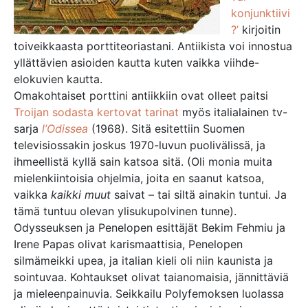
konjunktiivi
?’
kirjoitin
toiveikkaasta porttiteoriastani. Antiikista voi innostua
yllättävien asioiden kautta kuten vaikka viihde-
elokuvien kautta.
Omakohtaiset porttini antiikkiin ovat olleet paitsi
Troijan sodasta kertovat tarinat
myös italialainen tv-
sarja
l’Odissea
(1968). Sitä esitettiin Suomen
televisiossakin joskus 1970-luvun puolivälissä, ja
ihmeellistä kyllä sain katsoa sitä. (Oli monia muita
mielenkiintoisia ohjelmia, joita en saanut katsoa,
vaikka
kaikki muut
saivat – tai siltä ainakin tuntui. Ja
tämä tuntuu olevan ylisukupolvinen tunne).
Odysseuksen ja Penelopen esittäjät Bekim Fehmiu ja
Irene Papas olivat karismaattisia, Penelopen
silmämeikki upea, ja italian kieli oli niin kaunista ja
sointuvaa. Kohtaukset olivat taianomaisia, jännittäviä
ja mieleenpainuvia. Seikkailu Polyfemoksen luolassa