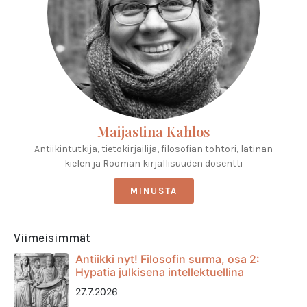
Maijastina Kahlos
Antiikintutkija, tietokirjailija, filosofian tohtori, latinan
kielen ja Rooman kirjallisuuden dosentti
MINUSTA
Viimeisimmät
Antiikki nyt! Filosofin surma, osa 2:
Hypatia julkisena intellektuellina
27.7.2026