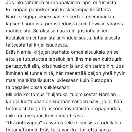
Jos lukutaitoinen eurooppalainen lapsi ei tunnista
Euroopan pääuskonnon keskeisimpiä käsitteitä
Narnia-kirjoja lukiessaan, se kertoo enemmänkin
lapsen huonoista perustiedoista kuin Lewisin vääristä
motiiveista. Se olisi samaa kuin, jos intialainen
koululainen ei tunnistaisi hindulaisuutta intialaisesta
taiteesta tai kirjallisuudesta.
Eräs Narnia-kirjojen parhaita omainaisuuksia on se,
että se tutustuttaa lapsilukijan länsimaisen kulttuurin
peruspylväisiin, kristinuskon ja antiikin tarinoihin. Jos
ihminen ei tunne niitä, hän menettää paljon yhtä hyvin
maailmankirjallisuutta lukiessaan kuin Euroopan
taidegallerioissa kulkiessaan.
Millerin kertomus ”huijatuksi tulemisesta” Narnian
kirjoja luettuuaan on suoraan sanoen naivi, jollei hän
tietoisesti harjoita uskonnonvastaista propagandaa,
mikä on nykyään kovin muodikasta.
”Uskontovapaa” kasvatus tekee ihmisistä todellakin
tietämättömiä. Eräs tuttavani kertoi, että häntä