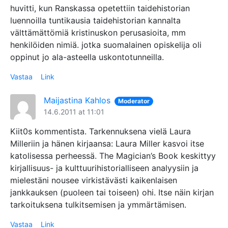
huvitti, kun Ranskassa opetettiin taidehistorian
luennoilla tuntikausia taidehistorian kannalta
välttämättömiä kristinuskon perusasioita, mm
henkilöiden nimiä. jotka suomalainen opiskelija oli
oppinut jo ala-asteella uskontotunneilla.
Vastaa
Link
Maijastina Kahlos
Moderator
14.6.2011 at 11:01
Kiit0s kommentista. Tarkennuksena vielä Laura
Milleriin ja hänen kirjaansa: Laura Miller kasvoi itse
katolisessa perheessä. The Magician’s Book keskittyy
kirjallisuus- ja kulttuurihistorialliseen analyysiin ja
mielestäni nousee virkistävästi kaikenlaisen
jankkauksen (puoleen tai toiseen) ohi. Itse näin kirjan
tarkoituksena tulkitsemisen ja ymmärtämisen.
Vastaa
Link