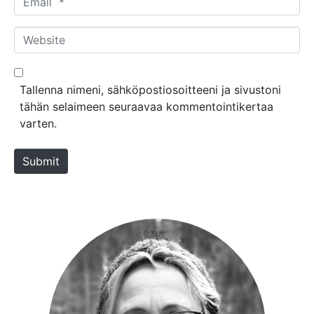
e
m
*
a
W
i
e
l
b
*
s
Tallenna nimeni, sähköpostiosoitteeni ja sivustoni
i
tähän selaimeen seuraavaa kommentointikertaa
t
varten.
e
Submit