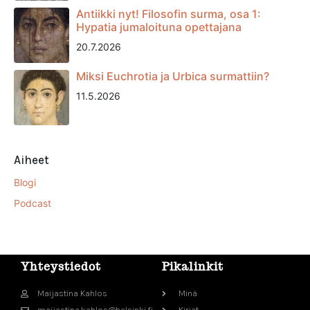
Antiikki nyt! Filosofin surma, osa 1:
Hypatia jumaloituna opettajana
20.7.2026
Miksi Euchrotia ja Urbica surmattiin?
11.5.2026
Aiheet
Blogi
Podcast
Yhteystiedot
Pikalinkit
Maijastina Kahlos
Minä
maijastina.kahlos@helsinki.fi
Kirjat