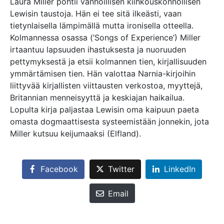
Laura Miller pohtii vanhoillisen kiihkouskonnollisen
Lewisin taustoja. Hän ei tee sitä ilkeästi, vaan
tietynlaisella lämpimällä mutta ironisella otteella.
Kolmannessa osassa (’Songs of Experience’) Miller
irtaantuu lapsuuden ihastuksesta ja nuoruuden
pettymyksestä ja etsii kolmannen tien, kirjallisuuden
ymmärtämisen tien. Hän valottaa Narnia-kirjoihin
liittyvää kirjallisten viittausten verkostoa, myyttejä,
Britannian menneisyyttä ja keskiajan haikailua.
Lopulta kirja paljastaa Lewisin oma kaipuun paeta
omasta dogmaattisesta systeemistään jonnekin, jota
Miller kutsuu keijumaaksi (Elfland).
Facebook
Twitter
LinkedIn
Email