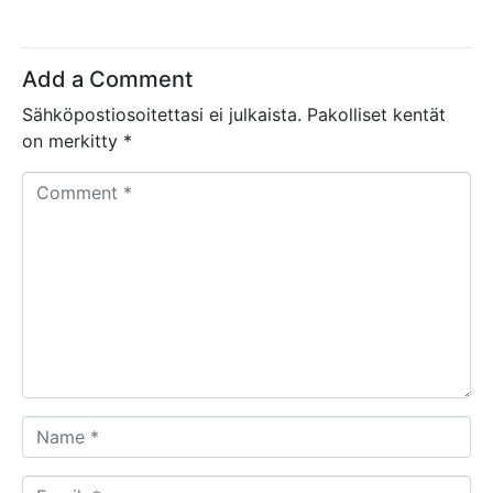
Add a Comment
Sähköpostiosoitettasi ei julkaista.
Pakolliset kentät
on merkitty
*
C
o
m
m
e
n
t
*
N
a
m
E