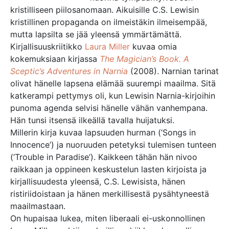
kristilliseen piilosanomaan. Aikuisille C.S. Lewisin
kristillinen propaganda on ilmeistäkin ilmeisempää,
mutta lapsilta se jää yleensä ymmärtämättä.
Kirjallisuuskriitikko
Laura Miller
kuvaa omia
kokemuksiaan kirjassa
The Magician’s Book. A
Sceptic’s Adventures in Narnia
(2008). Narnian tarinat
olivat hänelle lapsena elämää suurempi maailma. Sitä
katkerampi pettymys oli, kun Lewisin Narnia-kirjoihin
punoma agenda selvisi hänelle vähän vanhempana.
Hän tunsi itsensä ilkeällä tavalla huijatuksi.
Millerin kirja kuvaa lapsuuden hurman (’Songs in
Innocence’) ja nuoruuden petetyksi tulemisen tunteen
(’Trouble in Paradise’). Kaikkeen tähän hän nivoo
raikkaan ja oppineen keskustelun lasten kirjoista ja
kirjallisuudesta yleensä, C.S. Lewisista, hänen
ristiriidoistaan ja hänen merkillisestä pysähtyneestä
maailmastaan.
On hupaisaa lukea, miten liberaali ei-uskonnollinen