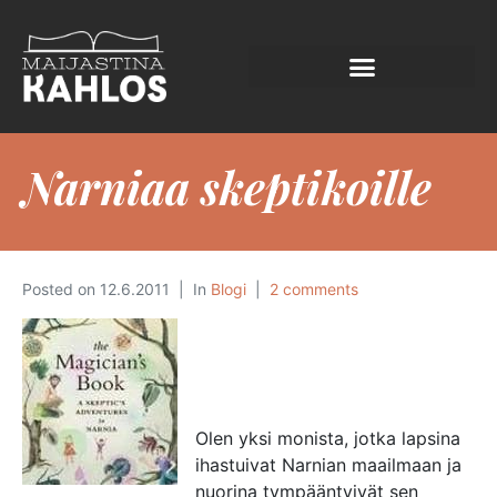
Narniaa skeptikoille
Posted on
12.6.2011
In
Blogi
2 comments
Olen yksi monista, jotka lapsina
ihastuivat Narnian maailmaan ja
nuorina tympääntyivät sen