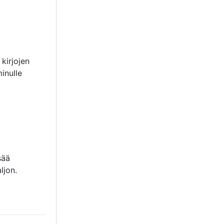
kirjojen
inulle
sää
ljon.