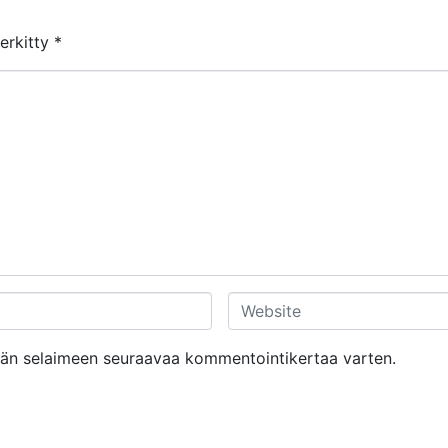
merkitty
*
W
e
b
tähän selaimeen seuraavaa kommentointikertaa varten.
s
i
t
e