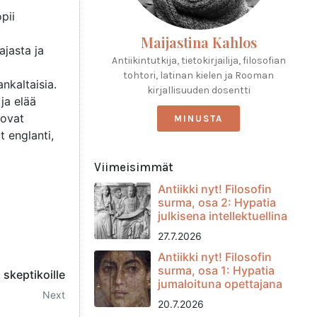
pii
Maijastina Kahlos
ajasta ja
Antiikintutkija, tietokirjailija, filosofian
tohtori, latinan kielen ja Rooman
nkaltaisia.
kirjallisuuden dosentti
ja elää
 ovat
MINUSTA
t englanti,
Viimeisimmät
Antiikki nyt! Filosofin
surma, osa 2: Hypatia
julkisena intellektuellina
27.7.2026
Antiikki nyt! Filosofin
surma, osa 1: Hypatia
 skeptikoille
jumaloituna opettajana
Next
20.7.2026