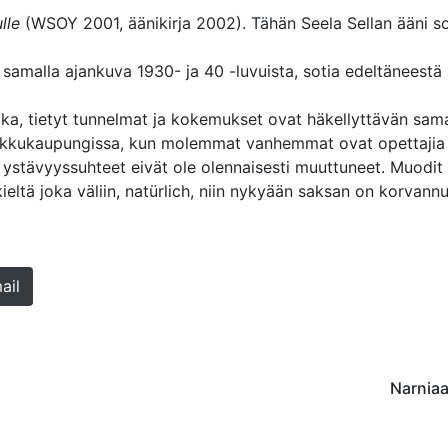
lle
(WSOY 2001, äänikirja 2002). Tähän Seela Sellan ääni so
amalla ajankuva 1930- ja 40 -luvuista, sotia edeltäneestä 
ika, tietyt tunnelmat ja kokemukset ovat häkellyttävän sama
 pikkukaupungissa, kun molemmat vanhemmat ovat opettajia 
ystävyyssuhteet eivät ole olennaisesti muuttuneet. Muodit
eltä joka väliin, natürlich, niin nykyään saksan on korvannu
ail
Narniaa