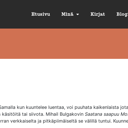
Etusivu
Minä
Kirjat
Blog
 Samalla kun kuuntelee luentaa, voi puuhata kaikenlaista jo
käsitöitä tai siivota. Mihail Bulgakovin
Saatana saapuu Mo
rran verkkaiselta ja pitkäpiimäiseltä se välillä tuntui. Kuunn