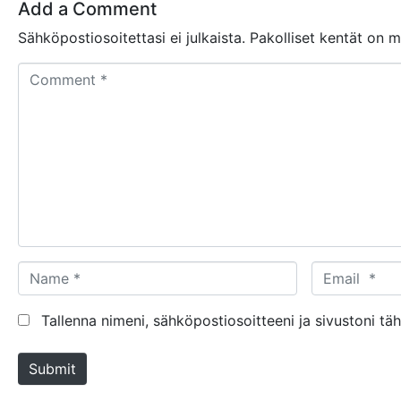
Add a Comment
Sähköpostiosoitettasi ei julkaista.
Pakolliset kentät on 
C
o
m
m
e
n
t
*
N
E
a
m
m
a
Tallenna nimeni, sähköpostiosoitteeni ja sivustoni 
e
i
*
l
Submit
*