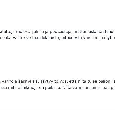
tettuja radio-ohjelmia ja podcasteja, mutten uskaltautunut 
 ehkä valituksestaan lukijoista, pituudesta yms. on jäänyt m
vanhoja äänityksiä. Täytyy toivoa, että niitä tulee paljon li
sa mitä äänikirjoja on paikalla. Niitä varmaan lainaillaan pa