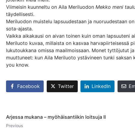
Viimeisin kuunneltu on Aila Meriluodon
Mekko meni taulu
täydellisesti.
Meriluodon muistelu lapsuudestaan ja nuoruudestaan on s
sota-ajasta.
Vaikka aikakausi on aivan toinen kuin oman lapsuuteni a
Meriluoto kuvaa, millaista on kasvaa harvapiirteisessä
lukutoukkana omissa maailmoissaan. Monet tyttöjutut ja 
muuttuneet: kun Aila Meriluoto ystävineen tunki saksan ki
you know.
Facebook
Twitter
LinkedIn
Em
Arjessa mukana – myöhäisantiikin loitsuja II
Previous