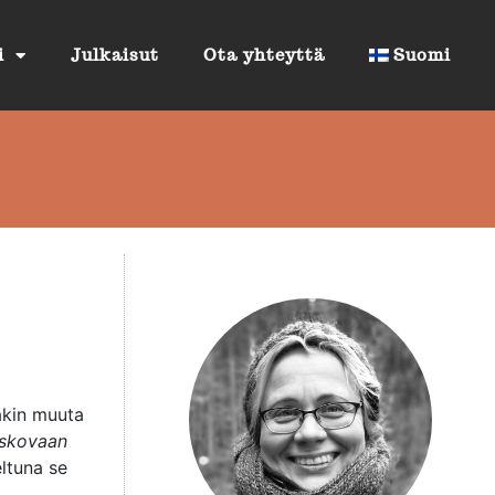
i
Julkaisut
Ota yhteyttä
Suomi
takin muuta
skovaan
eltuna se