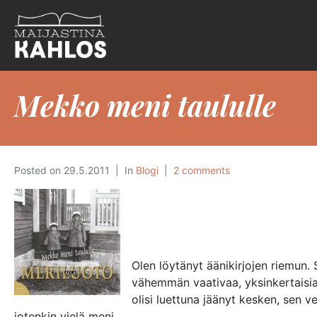
Mekko meni taululle
Posted on
29.5.2011
In
Blogi
2 comments
Olen löytänyt äänikirjojen riemun.
vähemmän vaativaa, yksinkertaisia 
olisi luettuna jäänyt kesken, sen ve
jotenkin vielä meni.