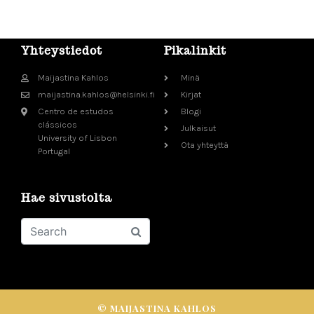
Yhteystiedot
Pikalinkit
Maijastina Kahlos
Minä
maijastina.kahlos@helsinki.fi
Kirjat
Centro de estudos
Blogi
clássicos
Julkaisut
University of Lisbon
Ota yhteyttä
Portugal
Hae sivustolta
© MAIJASTINA KAHLOS