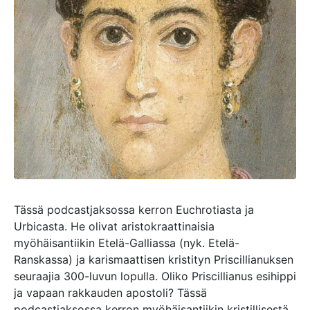
Tässä podcastjaksossa kerron Euchrotiasta ja
Urbicasta. He olivat aristokraattinaisia
myöhäisantiikin Etelä-Galliassa (nyk. Etelä-
Ranskassa) ja karismaattisen kristityn Priscillianuksen
seuraajia 300-luvun lopulla. Oliko Priscillianus esihippi
ja vapaan rakkauden apostoli? Tässä
podcastjaksossa kerron myöhäisantiikin kristillisestä