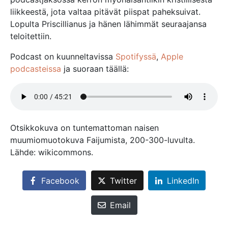
liikkeestä, jota valtaa pitävät piispat paheksuivat.
Lopulta Priscillianus ja hänen lähimmät seuraajansa
teloitettiin.
Podcast on kuunneltavissa
Spotifyssä
,
Apple
podcasteissa
ja suoraan täällä:
Otsikkokuva on tuntemattoman naisen
muumiomuotokuva Faijumista, 200-300-luvulta.
Lähde: wikicommons.
Facebook
Twitter
LinkedIn
Email