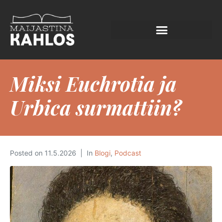
Miksi Euchrotia ja
Urbica surmattiin?
Posted on
11.5.2026
In
Blogi
,
Podcast