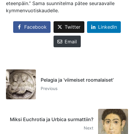
eteenpäin.” Sama suunnitelma pätee seuraavalle
kymmenvuotiskaudelle.
Facebook
Twitter
LinkedIn
Email
Pelagia ja ‘viimeiset roomalaiset’
Previous
Miksi Euchrotia ja Urbica surmattiin?
Next