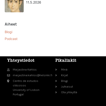
11.5.2026
Aiheet
Blogi
Podcast
Yhteystiedot
Pikalinkit
Maijastina Kahlos
Minä
maijastina.kahlos@helsinki.fi
Kirjat
Centro de estudos
Blogi
clássicos
Julkaisut
University of Lisbon
Ota yhteyttä
Portugal