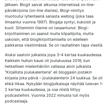
jälkeen. Blogit saivat alkunsa internetissä on-line-
päiväkirjoina (on-line diaries). Blogi-nimitys
muotoutui lyhenteenä sanasta weblog (joka taas
ilmaantui vuonna 1997). Blogeja syntyi, kukoisti ja
kuoli. Sittemmin tilanne on tasaantunut. Blogi-
kirjoittaminen on saanut muita kilpailijoita, mutta
uskoisin, että blogikirjoittamisella on edelleen
paikkansa viestinnässä. Se on rauhallinen tapa viestiä.
Aluksi saatoin julkaista jopa 3–4 kertaa kuukaudessa.
Kaikkein hulluin kausi oli joulukuussa 2016, kun
hetkellisen mielenhäiriön vallassa aloin julkaista
”Kirjallista joulukalenteria” eli bloggasin jostakin
kirjasta joka päivä – joulukalenterin 24 luukkua. Se oli
ehkä liikaa. Nykyään blogijulkaisuja näyttää tulevan 1-
2 kertaa kuukaudessa, ja osa niistä liittyy
podcasteihini. Vuonna 2022 minusta tuli myös
podcastaaja.