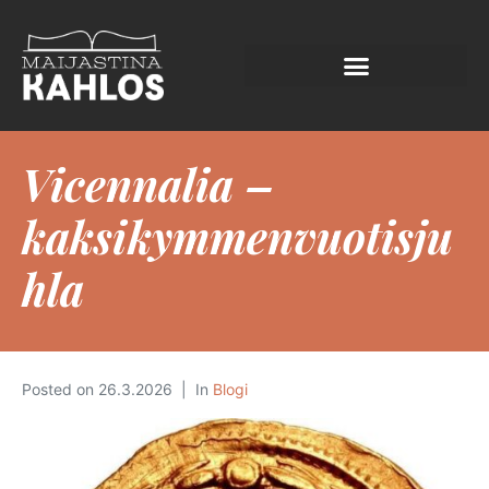
Vicennalia –
kaksikymmenvuotisju
hla
Posted on
26.3.2026
In
Blogi