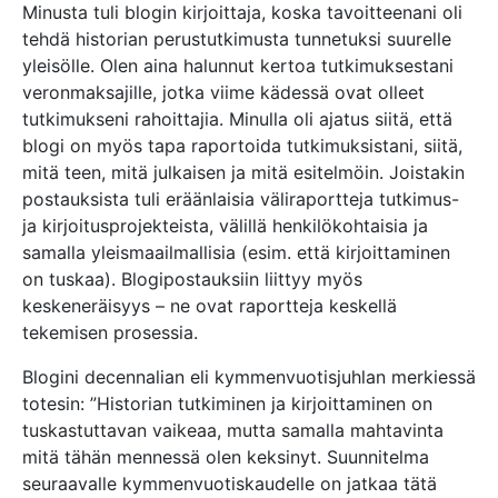
Minusta tuli blogin kirjoittaja, koska tavoitteenani oli
tehdä historian perustutkimusta tunnetuksi suurelle
yleisölle. Olen aina halunnut kertoa tutkimuksestani
veronmaksajille, jotka viime kädessä ovat olleet
tutkimukseni rahoittajia. Minulla oli ajatus siitä, että
blogi on myös tapa raportoida tutkimuksistani, siitä,
mitä teen, mitä julkaisen ja mitä esitelmöin. Joistakin
postauksista tuli eräänlaisia väliraportteja tutkimus-
ja kirjoitusprojekteista, välillä henkilökohtaisia ja
samalla yleismaailmallisia (esim. että kirjoittaminen
on tuskaa). Blogipostauksiin liittyy myös
keskeneräisyys – ne ovat raportteja keskellä
tekemisen prosessia.
Blogini decennalian eli kymmenvuotisjuhlan merkiessä
totesin: ”Historian tutkiminen ja kirjoittaminen on
tuskastuttavan vaikeaa, mutta samalla mahtavinta
mitä tähän mennessä olen keksinyt. Suunnitelma
seuraavalle kymmenvuotiskaudelle on jatkaa tätä