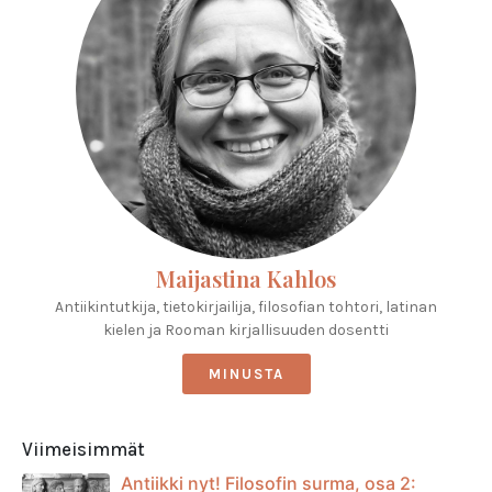
Maijastina Kahlos
Antiikintutkija, tietokirjailija, filosofian tohtori, latinan
kielen ja Rooman kirjallisuuden dosentti
MINUSTA
Viimeisimmät
Antiikki nyt! Filosofin surma, osa 2: