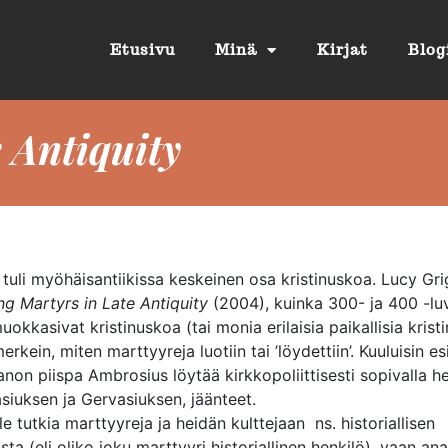
Etusivu
Minä
Kirjat
Blog
 Antiquity
tuli myöhäisantiikissa keskeinen osa kristinuskoa. Lucy Gr
g Martyrs in Late Antiquity
(2004), kuinka 300- ja 400 -luv
uokkasivat kristinuskoa (tai monia erilaisia paikallisia krist
rkein, miten marttyyreja luotiin tai ’löydettiin’. Kuuluisin e
lanon piispa Ambrosius löytää kirkkopoliittisesti sopivalla he
siuksen ja Gervasiuksen, jäänteet.
le tutkia marttyyreja ja heidän kulttejaan ns. historiallisen
a (eli oliko joku marttyyri historiallinen henkilö), vaan ana