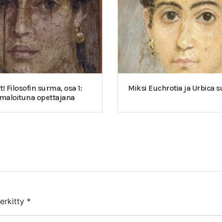
t! Filosofin surma, osa 1:
Miksi Euchrotia ja Urbica 
umaloituna opettajana
merkitty
*