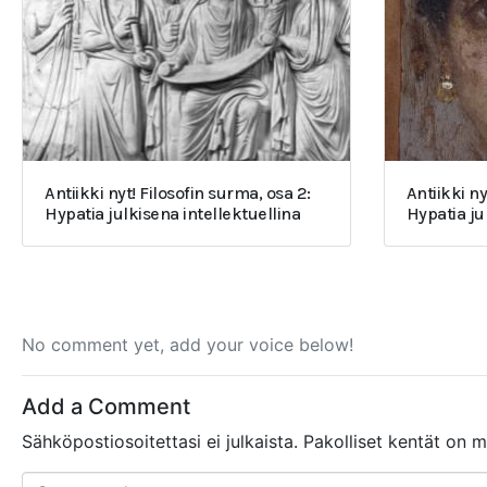
Antiikki nyt! Filosofin surma, osa 2:
Antiikki ny
Hypatia julkisena intellektuellina
Hypatia j
No comment yet, add your voice below!
Add a Comment
Sähköpostiosoitettasi ei julkaista.
Pakolliset kentät on 
C