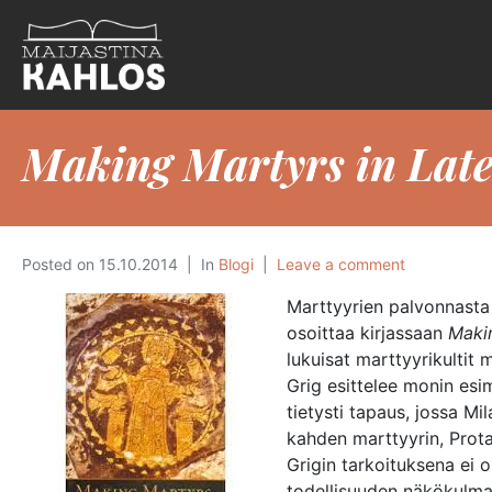
Making Martyrs in Late
Posted on
15.10.2014
In
Blogi
Leave a comment
Marttyyrien palvonnasta 
osoittaa kirjassaan
Makin
lukuisat marttyyrikultit m
Grig esittelee monin esime
tietysti tapaus, jossa Mi
kahden marttyyrin, Prota
Grigin tarkoituksena ei o
todellisuuden näkökulmast