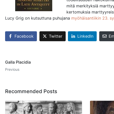
mitä merkityksiä marttyyri
kertomuksia marttyyreist
Lucy Grig on kutsuttuna puhujana
myöhäisantiikin 23. 
Facebook
Twitter
LinkedIn
Em
Galla Placidia
Previous
Recommended Posts