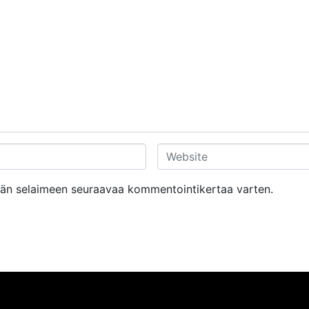
W
e
b
tähän selaimeen seuraavaa kommentointikertaa varten.
s
i
t
e