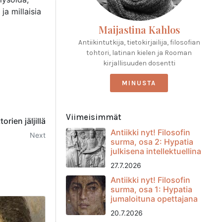
ja millaisia
Maijastina Kahlos
Antiikintutkija, tietokirjailija, filosofian
tohtori, latinan kielen ja Rooman
kirjallisuuden dosentti
MINUSTA
Viimeisimmät
rien jäljillä
Antiikki nyt! Filosofin
Next
surma, osa 2: Hypatia
julkisena intellektuellina
27.7.2026
Antiikki nyt! Filosofin
surma, osa 1: Hypatia
jumaloituna opettajana
20.7.2026