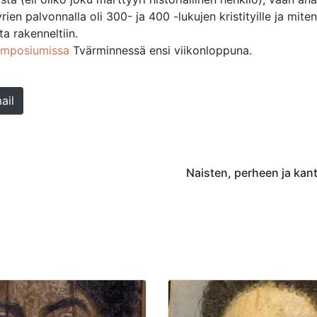
en palvonnalla oli 300- ja 400 -lukujen kristityille ja miten 
a rakenneltiin.
symposiumissa
Tvärminnessä ensi viikonloppuna.
ail
Naisten, perheen ja kantto