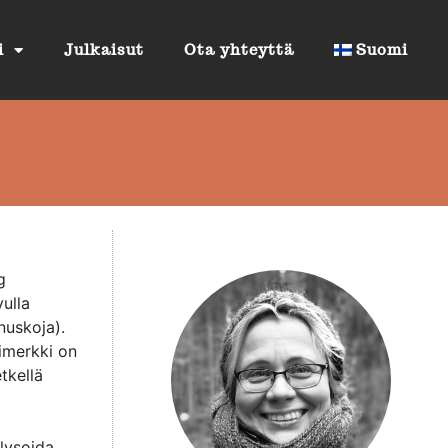
i
Julkaisut
Ota yhteyttä
Suomi
ig
ulla
inuskoja).
simerkki on
tkellä
lysoida,