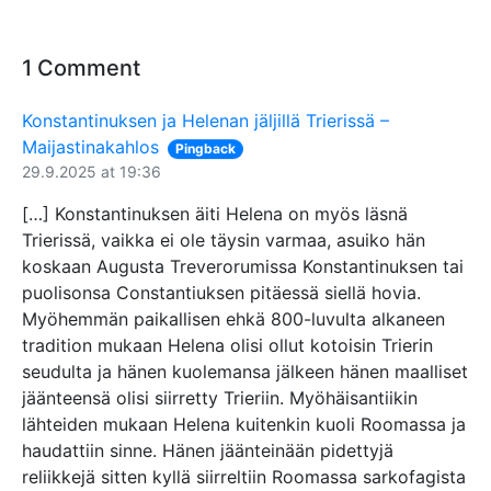
1 Comment
Konstantinuksen ja Helenan jäljillä Trierissä –
Maijastinakahlos
Pingback
29.9.2025 at 19:36
[…] Konstantinuksen äiti Helena on myös läsnä
Trierissä, vaikka ei ole täysin varmaa, asuiko hän
koskaan Augusta Treverorumissa Konstantinuksen tai
puolisonsa Constantiuksen pitäessä siellä hovia.
Myöhemmän paikallisen ehkä 800-luvulta alkaneen
tradition mukaan Helena olisi ollut kotoisin Trierin
seudulta ja hänen kuolemansa jälkeen hänen maalliset
jäänteensä olisi siirretty Trieriin. Myöhäisantiikin
lähteiden mukaan Helena kuitenkin kuoli Roomassa ja
haudattiin sinne. Hänen jäänteinään pidettyjä
reliikkejä sitten kyllä siirreltiin Roomassa sarkofagista