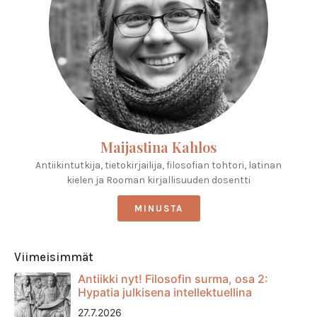
Maijastina Kahlos
Antiikintutkija, tietokirjailija, filosofian tohtori, latinan
kielen ja Rooman kirjallisuuden dosentti
MINUSTA
Viimeisimmät
Antiikki nyt! Filosofin surma, osa 2:
Hypatia julkisena intellektuellina
27.7.2026