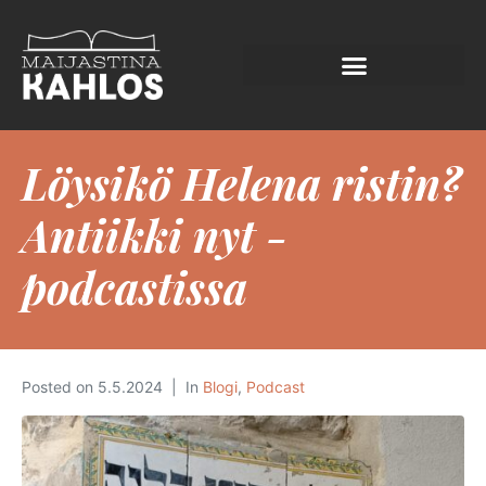
Löysikö Helena ristin?
Antiikki nyt -
podcastissa
Posted on
5.5.2024
In
Blogi
,
Podcast