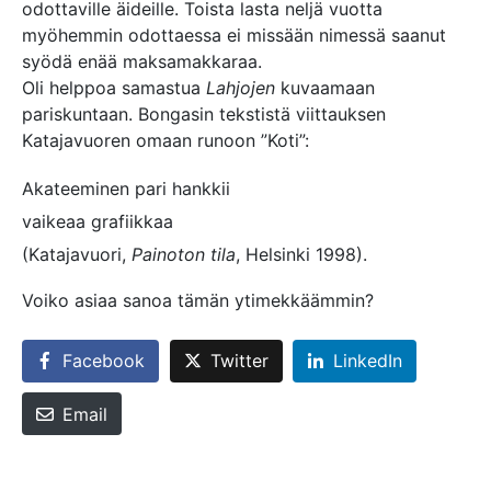
odottaville äideille. Toista lasta neljä vuotta
myöhemmin odottaessa ei missään nimessä saanut
syödä enää maksamakkaraa.
Oli helppoa samastua
Lahjojen
kuvaamaan
pariskuntaan. Bongasin tekstistä viittauksen
Katajavuoren omaan runoon ”Koti”:
Akateeminen pari hankkii
vaikeaa grafiikkaa
(Katajavuori,
Painoton tila
, Helsinki 1998).
Voiko asiaa sanoa tämän ytimekkäämmin?
Facebook
Twitter
LinkedIn
Email