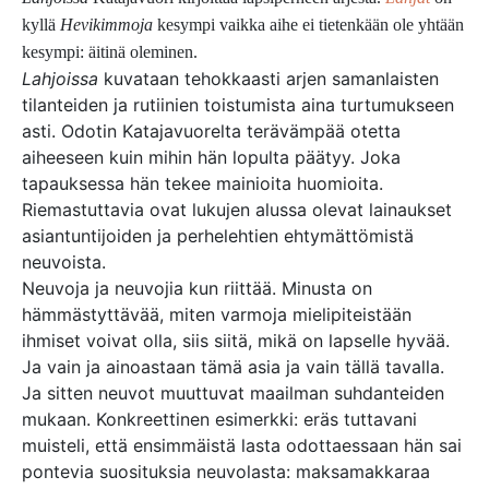
kyllä
Hevikimmoja
kesympi vaikka aihe ei tietenkään ole yhtään
kesympi: äitinä oleminen.
Lahjoissa
kuvataan tehokkaasti arjen samanlaisten
tilanteiden ja rutiinien toistumista aina turtumukseen
asti. Odotin Katajavuorelta terävämpää otetta
aiheeseen kuin mihin hän lopulta päätyy. Joka
tapauksessa hän tekee mainioita huomioita.
Riemastuttavia ovat lukujen alussa olevat lainaukset
asiantuntijoiden ja perhelehtien ehtymättömistä
neuvoista.
Neuvoja ja neuvojia kun riittää. Minusta on
hämmästyttävää, miten varmoja mielipiteistään
ihmiset voivat olla, siis siitä, mikä on lapselle hyvää.
Ja vain ja ainoastaan tämä asia ja vain tällä tavalla.
Ja sitten neuvot muuttuvat maailman suhdanteiden
mukaan. Konkreettinen esimerkki: eräs tuttavani
muisteli, että ensimmäistä lasta odottaessaan hän sai
pontevia suosituksia neuvolasta: maksamakkaraa