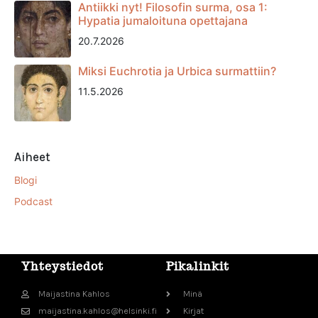
Antiikki nyt! Filosofin surma, osa 1:
Hypatia jumaloituna opettajana
20.7.2026
Miksi Euchrotia ja Urbica surmattiin?
11.5.2026
Aiheet
Blogi
Podcast
Yhteystiedot
Pikalinkit
Maijastina Kahlos
Minä
maijastina.kahlos@helsinki.fi
Kirjat