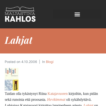
Lahjat
Posted on
4.10.2006
In
Blogi
Taidan olla tykästynyt Riina
Katajavuoren
kirjoihin, kun pidän
sekä runoista että proosasta.
Hevikimmat
oli sykähdyttävä.
Lahjoissa
Katajavuori kirjoittaa lapsiperheen arjesta.
Lahjat
on