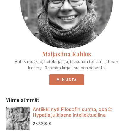
Maijastina Kahlos
Antiikintutkija, tietokirjailija, filosofian tohtori, latinan
kielen ja Rooman kirjallisuuden dosentti
MINUSTA
Viimeisimmät
Antiikki nyt! Filosofin surma, osa 2:
Hypatia julkisena intellektuellina
27.7.2026