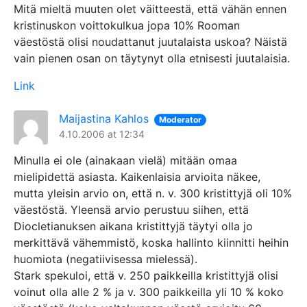
Mitä mieltä muuten olet väitteestä, että vähän ennen
kristinuskon voittokulkua jopa 10% Rooman
väestöstä olisi noudattanut juutalaista uskoa? Näistä
vain pienen osan on täytynyt olla etnisesti juutalaisia.
Link
Maijastina Kahlos
Moderator
4.10.2006 at 12:34
Minulla ei ole (ainakaan vielä) mitään omaa
mielipidettä asiasta. Kaikenlaisia arvioita näkee,
mutta yleisin arvio on, että n. v. 300 kristittyjä oli 10%
väestöstä. Yleensä arvio perustuu siihen, että
Diocletianuksen aikana kristittyjä täytyi olla jo
merkittävä vähemmistö, koska hallinto kiinnitti heihin
huomiota (negatiivisessa mielessä).
Stark spekuloi, että v. 250 paikkeilla kristittyjä olisi
voinut olla alle 2 % ja v. 300 paikkeilla yli 10 % koko