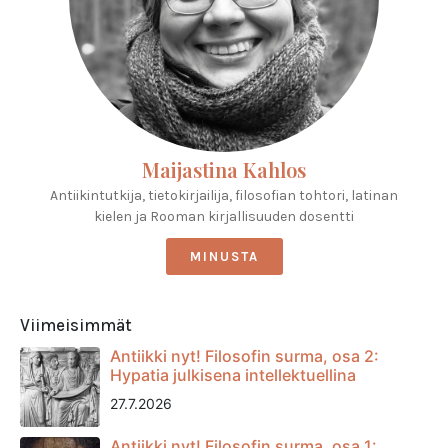
Maijastina Kahlos
Antiikintutkija, tietokirjailija, filosofian tohtori, latinan
kielen ja Rooman kirjallisuuden dosentti
MINUSTA
Viimeisimmät
Antiikki nyt! Filosofin surma, osa 2:
Hypatia julkisena intellektuellina
27.7.2026
Antiikki nyt! Filosofin surma, osa 1: