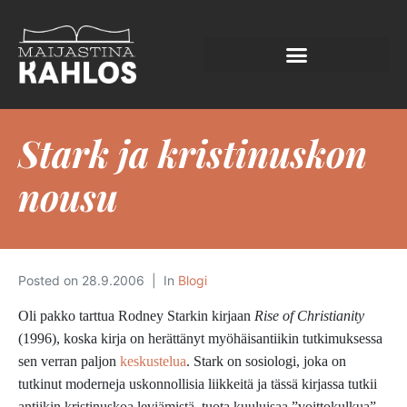
Stark ja kristinuskon
nousu
Posted on
28.9.2006
In
Blogi
Oli pakko tarttua Rodney Starkin kirjaan
Rise of Christianity
(1996), koska kirja on herättänyt myöhäisantiikin tutkimuksessa
sen verran paljon
keskustelua
. Stark on sosiologi, joka on
tutkinut moderneja uskonnollisia liikkeitä ja tässä kirjassa tutkii
antiikin kristinuskoa leviämistä, tuota kuuluisaa ”voittokulkua”,