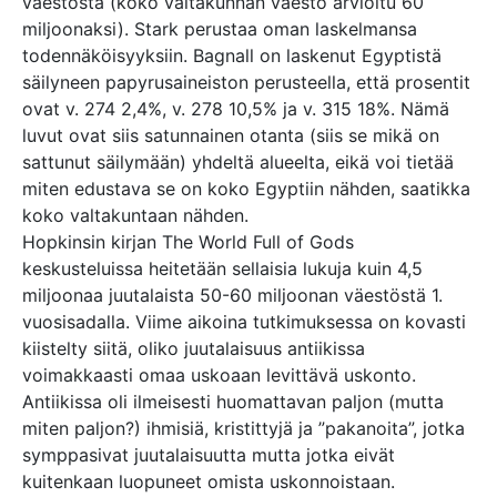
väestöstä (koko valtakunnan väestö arvioitu 60
miljoonaksi). Stark perustaa oman laskelmansa
todennäköisyyksiin. Bagnall on laskenut Egyptistä
säilyneen papyrusaineiston perusteella, että prosentit
ovat v. 274 2,4%, v. 278 10,5% ja v. 315 18%. Nämä
luvut ovat siis satunnainen otanta (siis se mikä on
sattunut säilymään) yhdeltä alueelta, eikä voi tietää
miten edustava se on koko Egyptiin nähden, saatikka
koko valtakuntaan nähden.
Hopkinsin kirjan The World Full of Gods
keskusteluissa heitetään sellaisia lukuja kuin 4,5
miljoonaa juutalaista 50-60 miljoonan väestöstä 1.
vuosisadalla. Viime aikoina tutkimuksessa on kovasti
kiistelty siitä, oliko juutalaisuus antiikissa
voimakkaasti omaa uskoaan levittävä uskonto.
Antiikissa oli ilmeisesti huomattavan paljon (mutta
miten paljon?) ihmisiä, kristittyjä ja ”pakanoita”, jotka
symppasivat juutalaisuutta mutta jotka eivät
kuitenkaan luopuneet omista uskonnoistaan.