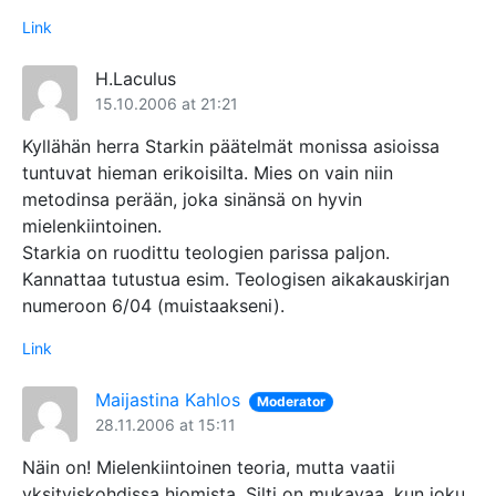
Link
H.Laculus
15.10.2006 at 21:21
Kyllähän herra Starkin päätelmät monissa asioissa
tuntuvat hieman erikoisilta. Mies on vain niin
metodinsa perään, joka sinänsä on hyvin
mielenkiintoinen.
Starkia on ruodittu teologien parissa paljon.
Kannattaa tutustua esim. Teologisen aikakauskirjan
numeroon 6/04 (muistaakseni).
Link
Maijastina Kahlos
Moderator
28.11.2006 at 15:11
Näin on! Mielenkiintoinen teoria, mutta vaatii
yksityiskohdissa hiomista. Silti on mukavaa, kun joku