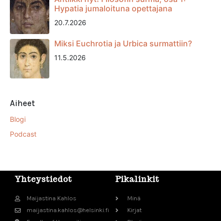
Hypatia jumaloituna opettajana
20.7.2026
Miksi Euchrotia ja Urbica surmattiin?
11.5.2026
Aiheet
Blogi
Podcast
Yhteystiedot
Pikalinkit
Maijastina Kahlos
Minä
maijastina.kahlos@helsinki.fi
Kirjat