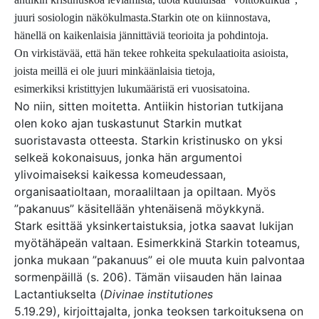
juuri sosiologin näkökulmasta.
Starkin ote on kiinnostava,
hänellä on kaikenlaisia jännittäviä teorioita ja pohdintoja.
On virkistävää, että hän tekee rohkeita spekulaatioita asioista,
joista meillä ei ole juuri minkäänlaisia tietoja,
esimerkiksi kristittyjen lukumääristä eri vuosisatoina.
No niin, sitten moitetta. Antiikin historian tutkijana
olen koko ajan tuskastunut Starkin mutkat
suoristavasta otteesta. Starkin kristinusko on yksi
selkeä kokonaisuus, jonka hän argumentoi
ylivoimaiseksi kaikessa komeudessaan,
organisaatioltaan, moraaliltaan ja opiltaan. Myös
”pakanuus” käsitellään yhtenäisenä möykkynä.
Stark esittää yksinkertaistuksia, jotka saavat lukijan
myötähäpeän valtaan. Esimerkkinä Starkin toteamus,
jonka mukaan ”pakanuus” ei ole muuta kuin palvontaa
sormenpäillä (s. 206). Tämän viisauden hän lainaa
Lactantiukselta (
Divinae institutiones
5.19.29), kirjoittajalta, jonka teoksen tarkoituksena on