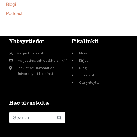
Blogi
Podcast
Yhteystiedot
Pikalinkit
Maijastina Kahlos
Minä
maijastina.kahlos@helsinki.fi
Kirjat
Faculty of Humanities
Blogi
University of Helsinki
Julkaisut
Ota yhteyttä
Hae sivustolta