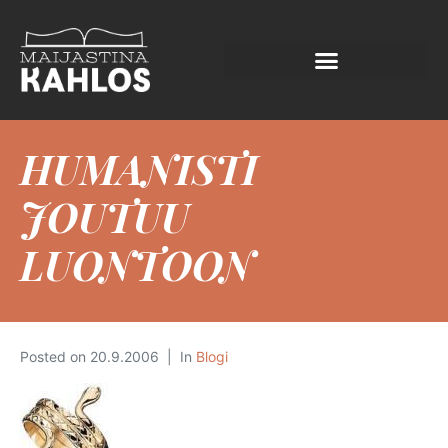
HUMANISTI
JOUTUU
LUONTOON
Posted on
20.9.2006
In
Blogi