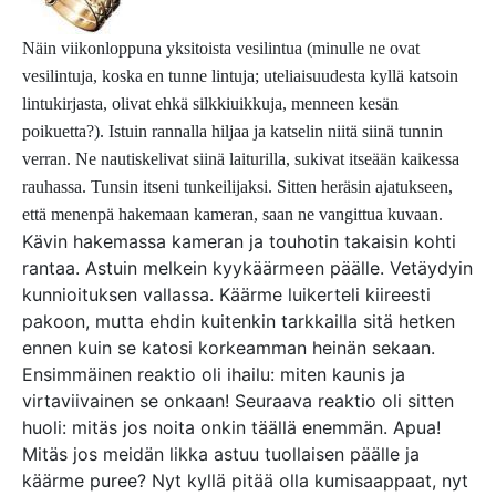
Näin viikonloppuna yksitoista vesilintua (minulle ne ovat
vesilintuja, koska en tunne lintuja; uteliaisuudesta kyllä katsoin
lintukirjasta, olivat ehkä silkkiuikkuja, menneen kesän
poikuetta?). Istuin rannalla hiljaa ja katselin niitä siinä tunnin
verran. Ne nautiskelivat siinä laiturilla, sukivat itseään kaikessa
rauhassa. Tunsin itseni tunkeilijaksi. Sitten heräsin ajatukseen,
että menenpä hakemaan kameran, saan ne vangittua kuvaan.
Kävin hakemassa kameran ja touhotin takaisin kohti
rantaa. Astuin melkein kyykäärmeen päälle. Vetäydyin
kunnioituksen vallassa. Käärme luikerteli kiireesti
pakoon, mutta ehdin kuitenkin tarkkailla sitä hetken
ennen kuin se katosi korkeamman heinän sekaan.
Ensimmäinen reaktio oli ihailu: miten kaunis ja
virtaviivainen se onkaan! Seuraava reaktio oli sitten
huoli: mitäs jos noita onkin täällä enemmän. Apua!
Mitäs jos meidän likka astuu tuollaisen päälle ja
käärme puree? Nyt kyllä pitää olla kumisaappaat, nyt