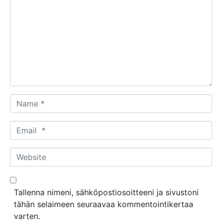
o
m
m
e
n
t
*
N
a
m
E
e
m
*
a
W
i
e
l
b
*
s
Tallenna nimeni, sähköpostiosoitteeni ja sivustoni
i
tähän selaimeen seuraavaa kommentointikertaa
t
varten.