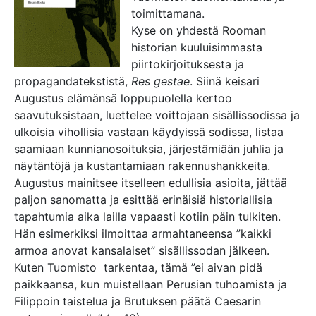
toimittamana.
Kyse on yhdestä Rooman
historian kuuluisimmasta
piirtokirjoituksesta ja
propagandatekstistä,
Res gestae
. Siinä keisari
Augustus elämänsä loppupuolella kertoo
saavutuksistaan, luettelee voittojaan sisällissodissa ja
ulkoisia vihollisia vastaan käydyissä sodissa, listaa
saamiaan kunnianosoituksia, järjestämiään juhlia ja
näytäntöjä ja kustantamiaan rakennushankkeita.
Augustus mainitsee itselleen edullisia asioita, jättää
paljon sanomatta ja esittää erinäisiä historiallisia
tapahtumia aika lailla vapaasti kotiin päin tulkiten.
Hän esimerkiksi ilmoittaa armahtaneensa ”kaikki
armoa anovat kansalaiset” sisällissodan jälkeen.
Kuten Tuomisto tarkentaa, tämä ”ei aivan pidä
paikkaansa, kun muistellaan Perusian tuhoamista ja
Filippoin taistelua ja Brutuksen päätä Caesarin