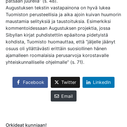
patsaan juurella” (s. 48).
Augustuksen tekstin vastapainona on hyvä lukea
Tuomiston perusteellisia ja aika ajoin kuivan huumorin
maustamia selityksiä ja taustoituksia. Esimerkiksi
kommentoidessaan Augustuksen projektia, jossa
Sibyllan kirjat puhdistettiin epäaitona pidetyistä
kohdista, Tuomisto huomauttaa, että ”jäljelle jäänyt
osuus oli yllättävästi erittäin suosiollinen hänen
ajamalleen roomalaisia perusarvoja korostavalle
yhteiskunnalliselle ohjelmalle” (s. 71).
Facebook
Twitter
LinkedIn
Email
Orkideat kunniaan!