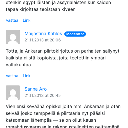
etenkin egyptiläisten ja assyrialaisten kunikaiden
tapaa kirjoittaa teoistaan kiveen.
Vastaa
Link
Maijastina Kahlos
Moderator
21.11.2013 at 20:06
Totta, ja Ankaran piirtokirjoitus on parhaiten säilynyt
kaikista niistä kopioista, joita teetettiin ympäri
valtakuntaa.
Vastaa
Link
Sanna Aro
21.11.2013 at 20:45
Vien ensi keväänä opiskelijoita mm. Ankaraan ja otan
selvää josko temppeliä & piirtsaria nyt pääsisi
katsomaan lähempää — se on ollut kauan
romahdusvaarassa ja rakennustelineitten peittämänä.