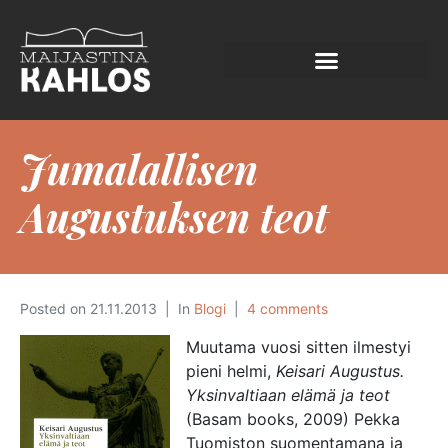
Jumalallisen
Augustuksen teot
Posted on
21.11.2013
In
Blogi
4 comments
Muutama vuosi sitten ilmestyi
pieni helmi,
Keisari Augustus.
Yksinvaltiaan elämä ja teot
(Basam books, 2009) Pekka
Tuomiston suomentamana ja