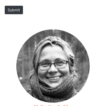
e
Submit