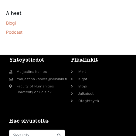
Aiheet
Blogi
Podcast
Yhteystiedot
Pikalinkit
Maijastina Kahlos
Minä
maijastina.kahlos@helsinki.fi
Kirjat
Faculty of Humanities
Blogi
University of Helsinki
Julkaisut
Ota yhteyttä
Hae sivustolta