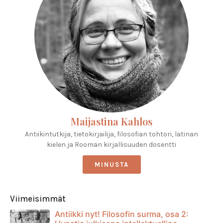
Maijastina Kahlos
Antiikintutkija, tietokirjailija, filosofian tohtori, latinan
kielen ja Rooman kirjallisuuden dosentti
MINUSTA
Viimeisimmät
Antiikki nyt! Filosofin surma, osa 2: