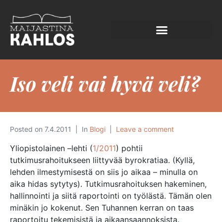
Iso veli vai hyvä veli?
Posted on
7.4.2011
In
Blogi
Leave a comment
Yliopistolainen –lehti (
1/2011
) pohtii
tutkimusrahoitukseen liittyvää byrokratiaa. (Kyllä,
lehden ilmestymisestä on siis jo aikaa – minulla on
aika hidas sytytys). Tutkimusrahoituksen hakeminen,
hallinnointi ja siitä raportointi on työlästä. Tämän olen
minäkin jo kokenut. Sen Tuhannen kerran on taas
raportoitu tekemisistä ja aikaansaannoksista.