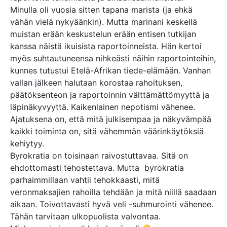
Minulla oli vuosia sitten tapana marista (ja ehkä
vähän vielä nykyäänkin). Mutta marinani keskellä
muistan erään keskustelun erään entisen tutkijan
kanssa näistä ikuisista raportoinneista. Hän kertoi
myös suhtautuneensa nihkeästi näihin raportointeihin,
kunnes tutustui Etelä-Afrikan tiede-elämään. Vanhan
vallan jälkeen halutaan korostaa rahoituksen,
päätöksenteon ja raportoinnin välttämättömyyttä ja
läpinäkyvyyttä. Kaikenlainen nepotismi vähenee.
Ajatuksena on, että mitä julkisempaa ja näkyvämpää
kaikki toiminta on, sitä vähemmän väärinkäytöksiä
kehiytyy.
Byrokratia on toisinaan raivostuttavaa. Sitä on
ehdottomasti tehostettava. Mutta byrokratia
parhaimmillaan vahtii tehokkaasti, mitä
veronmaksajien rahoilla tehdään ja mitä niillä saadaan
aikaan. Toivottavasti hyvä veli -suhmurointi vähenee.
Tähän tarvitaan ulkopuolista valvontaa.