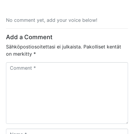
No comment yet, add your voice below!
Add a Comment
Sähköpostiosoitettasi ei julkaista.
Pakolliset kentät
on merkitty
*
C
o
m
m
e
n
t
*
N