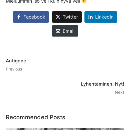
Mieluummin iso veli kuin hyvä veli
Facebook
Twitter
LinkedIn
Email
Antigone
Previous
Lyhentäminen. Nyt!
Next
Recommended Posts