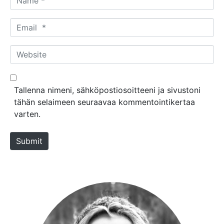
a
m
E
e
m
*
a
W
i
e
l
b
*
s
Tallenna nimeni, sähköpostiosoitteeni ja sivustoni
i
tähän selaimeen seuraavaa kommentointikertaa
t
varten.
e
Submit