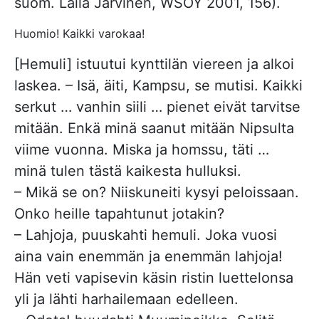
suom. Laila Järvinen, WSOY 2001, 156).
Huomio! Kaikki varokaa!
[Hemuli] istuutui kynttilän viereen ja alkoi
laskea. – Isä, äiti, Kampsu, se mutisi. Kaikki
serkut … vanhin siili … pienet eivät tarvitse
mitään. Enkä minä saanut mitään Nipsulta
viime vuonna. Miska ja homssu, täti …
minä tulen tästä kaikesta hulluksi.
– Mikä se on? Niiskuneiti kysyi peloissaan.
Onko heille tapahtunut jotakin?
– Lahjoja, puuskahti hemuli. Joka vuosi
aina vain enemmän ja enemmän lahjoja!
Hän veti vapisevin käsin ristin luettelonsa
yli ja lähti harhailemaan edelleen.