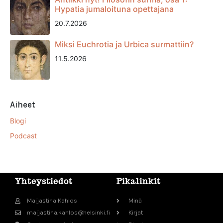
Hypatia jumaloituna opettajana
20.7.2026
Miksi Euchrotia ja Urbica surmattiin?
11.5.2026
Aiheet
Blogi
Podcast
Yhteystiedot
Pikalinkit
Maijastina Kahlos
Minä
maijastina.kahlos@helsinki.fi
Kirjat