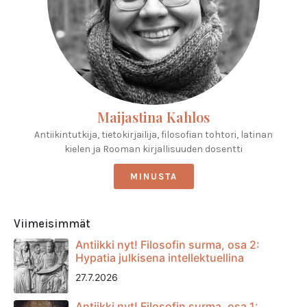
Maijastina Kahlos
Antiikintutkija, tietokirjailija, filosofian tohtori, latinan
kielen ja Rooman kirjallisuuden dosentti
MINUSTA
Viimeisimmät
Antiikki nyt! Filosofin surma, osa 2:
Hypatia julkisena intellektuellina
27.7.2026
Antiikki nyt! Filosofin surma, osa 1: