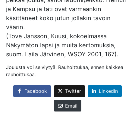
pelkää joulua, sanoi Muumipeikko. Hemuli
ja Kampsu ja täti ovat varmaankin
käsittäneet koko jutun jollakin tavoin
väärin.
(Tove Jansson, Kuusi, kokoelmassa
Näkymäton lapsi ja muita kertomuksia,
suom. Laila Järvinen, WSOY 2001, 167).
Joulusta voi selviytyä. Rauhoittukaa, ennen kaikkea
rauhoittukaa.
Facebook
Twitter
LinkedIn
Email