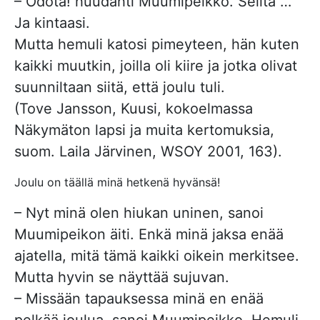
– Odota! huudahti Muumipeikko. Selitä …
Ja kintaasi.
Mutta hemuli katosi pimeyteen, hän kuten
kaikki muutkin, joilla oli kiire ja jotka olivat
suunniltaan siitä, että joulu tuli.
(Tove Jansson, Kuusi, kokoelmassa
Näkymäton lapsi ja muita kertomuksia,
suom. Laila Järvinen, WSOY 2001, 163).
Joulu on täällä minä hetkenä hyvänsä!
– Nyt minä olen hiukan uninen, sanoi
Muumipeikon äiti. Enkä minä jaksa enää
ajatella, mitä tämä kaikki oikein merkitsee.
Mutta hyvin se näyttää sujuvan.
– Missään tapauksessa minä en enää