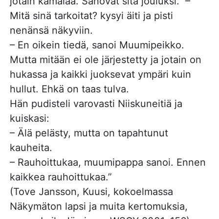
jotain kamalaa. Sanovat sitä jouluksi. –
Mitä sinä tarkoitat? kysyi äiti ja pisti
nenänsä näkyviin.
– En oikein tiedä, sanoi Muumipeikko.
Mutta mitään ei ole järjestetty ja jotain on
hukassa ja kaikki juoksevat ympäri kuin
hullut. Ehkä on taas tulva.
Hän pudisteli varovasti Niiskuneitiä ja
kuiskasi:
– Älä pelästy, mutta on tapahtunut
kauheita.
– Rauhoittukaa, muumipappa sanoi. Ennen
kaikkea rauhoittukaa.”
(Tove Jansson, Kuusi, kokoelmassa
Näkymäton lapsi ja muita kertomuksia,