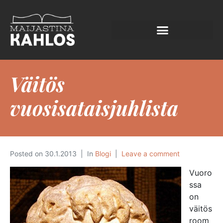
Väitös
vuosisataisjuhlista
Posted on
30.1.2013
In
Blogi
Leave a comment
Vuoro
ssa
on
väitös
room