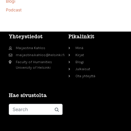
Blogi
Podcast
Yhteystiedot
Pikalinkit
Maijastina Kahlos
Minä
maijastina.kahlos@helsinki.fi
Kirjat
Faculty of Humanities
Blogi
University of Helsinki
Julkaisut
Ota yhteyttä
Hae sivustolta