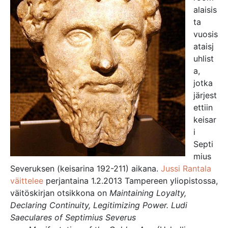
alaisis
ta
vuosis
ataisj
uhlist
a,
jotka
järjest
ettiin
keisar
i
Septi
mius
Severuksen (keisarina 192-211) aikana.
Jussi Rantala
väittelee
perjantaina 1.2.2013 Tampereen yliopistossa,
väitöskirjan otsikkona on
Maintaining Loyalty,
Declaring Continuity, Legitimizing Power. Ludi
Saeculares of Septimius Severus