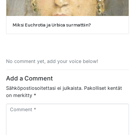
Miksi Euchrotia ja Urbica surmattiin?
No comment yet, add your voice below!
Add a Comment
Sähköpostiosoitettasi ei julkaista.
Pakolliset kentät
on merkitty
*
C
o
m
m