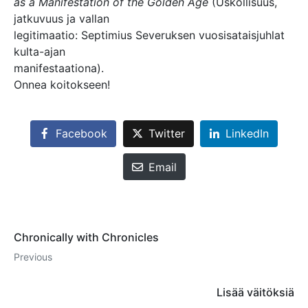
as a Manifestation of the Golden Age
(Uskollisuus,
jatkuvuus ja vallan
legitimaatio: Septimius Severuksen vuosisataisjuhlat
kulta-ajan
manifestaationa).
Onnea koitokseen!
Facebook
Twitter
LinkedIn
Email
Chronically with Chronicles
Previous
Lisää väitöksiä