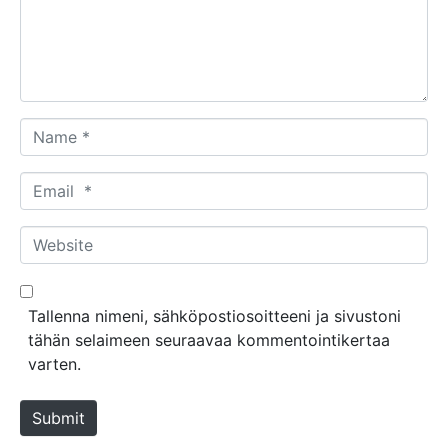
e
n
t
*
N
a
m
E
e
m
*
a
W
i
e
l
b
*
s
Tallenna nimeni, sähköpostiosoitteeni ja sivustoni
i
tähän selaimeen seuraavaa kommentointikertaa
t
varten.
e
Submit