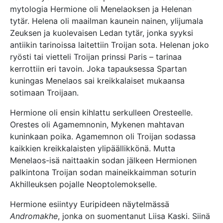
mytologia Hermione oli Menelaoksen ja Helenan
tytär. Helena oli maailman kaunein nainen, ylijumala
Zeuksen ja kuolevaisen Ledan tytär, jonka syyksi
antiikin tarinoissa laitettiin Troijan sota. Helenan joko
ryösti tai vietteli Troijan prinssi Paris – tarinaa
kerrottiin eri tavoin. Joka tapauksessa Spartan
kuningas Menelaos sai kreikkalaiset mukaansa
sotimaan Troijaan.
Hermione oli ensin kihlattu serkulleen Oresteelle.
Orestes oli Agamemnonin, Mykenen mahtavan
kuninkaan poika. Agamemnon oli Troijan sodassa
kaikkien kreikkalaisten ylipäällikkönä. Mutta
Menelaos-isä naittaakin sodan jälkeen Hermionen
palkintona Troijan sodan maineikkaimman soturin
Akhilleuksen pojalle Neoptolemokselle.
Hermione esiintyy Euripideen näytelmässä
Andromakhe
, jonka on suomentanut Liisa Kaski. Siinä