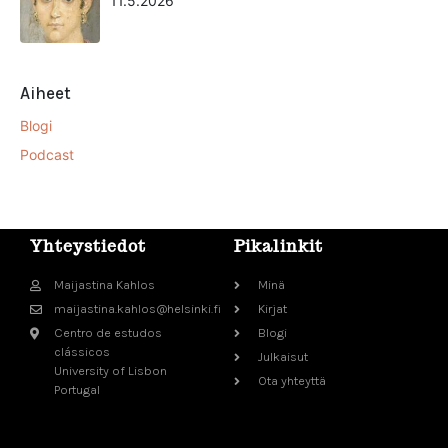
11.5.2026
Aiheet
Blogi
Podcast
Yhteystiedot
Pikalinkit
Maijastina Kahlos
Minä
maijastina.kahlos@helsinki.fi
Kirjat
Centro de estudos
Blogi
clássicos
Julkaisut
University of Lisbon
Ota yhteyttä
Portugal