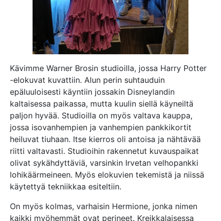
Kävimme Warner Brosin studioilla, jossa Harry Potter
-elokuvat kuvattiin. Alun perin suhtauduin
epäluuloisesti käyntiin jossakin Disneylandin
kaltaisessa paikassa, mutta kuulin siellä käyneiltä
paljon hyvää. Studioilla on myös valtava kauppa,
jossa isovanhempien ja vanhempien pankkikortit
heiluvat tiuhaan. Itse kierros oli antoisa ja nähtävää
riitti valtavasti. Studioihin rakennetut kuvauspaikat
olivat sykähdyttäviä, varsinkin Irvetan velhopankki
lohikäärmeineen. Myös elokuvien tekemistä ja niissä
käytettyä tekniikkaa esiteltiin.
On myös kolmas, varhaisin Hermione, jonka nimen
kaikki myöhemmät ovat perineet. Kreikkalaisessa