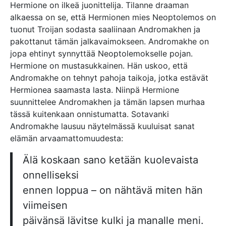
Hermione on ilkeä juonittelija. Tilanne draaman
alkaessa on se, että Hermionen mies Neoptolemos on
tuonut Troijan sodasta saaliinaan Andromakhen ja
pakottanut tämän jalkavaimokseen. Andromakhe on
jopa ehtinyt synnyttää Neoptolemokselle pojan.
Hermione on mustasukkainen. Hän uskoo, että
Andromakhe on tehnyt pahoja taikoja, jotka estävät
Hermionea saamasta lasta. Niinpä Hermione
suunnittelee Andromakhen ja tämän lapsen murhaa
tässä kuitenkaan onnistumatta. Sotavanki
Andromakhe lausuu näytelmässä kuuluisat sanat
elämän arvaamattomuudesta:
Älä koskaan sano ketään kuolevaista
onnelliseksi
ennen loppua – on nähtävä miten hän
viimeisen
päivänsä lävitse kulki ja manalle meni.