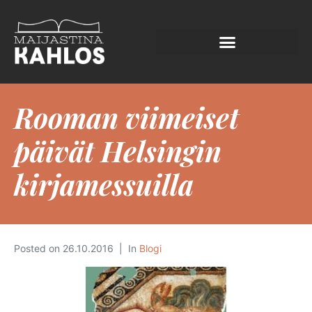
Rooman viimeiset
päivät Helsingin
kirjamessuilla
Posted on
26.10.2016
In
Blogi