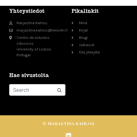
Yhteystiedot
Pikalinkit
Maijastina Kahlos
Minä
maijastina.kahlos@helsinki.fi
Kirjat
Centro de estudos
Blogi
clássicos
Julkaisut
University of Lisbon
Ota yhteyttä
Portugal
Hae sivustolta
© MAIJASTINA KAHLOS