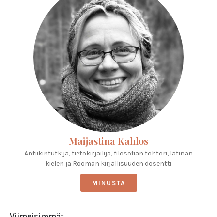
Maijastina Kahlos
Antiikintutkija, tietokirjailija, filosofian tohtori, latinan
kielen ja Rooman kirjallisuuden dosentti
MINUSTA
Viimeisimmät