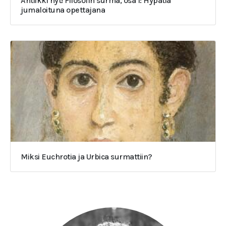
Antiikki nyt! Filosofin surma, osa 1: Hypatia
jumaloituna opettajana
Miksi Euchrotia ja Urbica surmattiin?