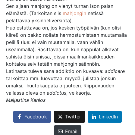
Sen sijaan mahjong on vienyt turhan ison palan
elämästä. (Tarkoitan siis
mahjongin
netissä
pelattavaa yksinpeliversiota).
Huolestuttavaa on, jos kesken työpäivän (kun olisi
kiire!) on pakko nollata hermostumistaan muutamalla
pelillä (lue: ei vain muutamalla, vaan vähän
useammalla). Rasittavaa on, kun nappulat alkavat
suhista öisin unissa, joissa maailmankaikkeuden
kohtaloa selvitetään mahjongin säännöin.
Latinasta tuleva sana addiktio on kuvaava:
addicere
tarkoittaa mm. luovuttaa, myydä, julistaa jonkun
omaksi, huutokaupata orjuuteen. Riippuvuuden
vallassa oleva on
addictus
, velkaorja.
Maijastina Kahlos
Facebook
Twitter
LinkedIn
Email