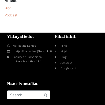
Aiheet
Blogi
Podcast
Yhteystiedot
Pikalinkit
Maijastina Kahlos
Minä
maijastina.kahlos@helsinki.fi
Kirjat
Faculty of Humanities
Blogi
University of Helsinki
Julkaisut
Ota yhteyttä
Hae sivustolta