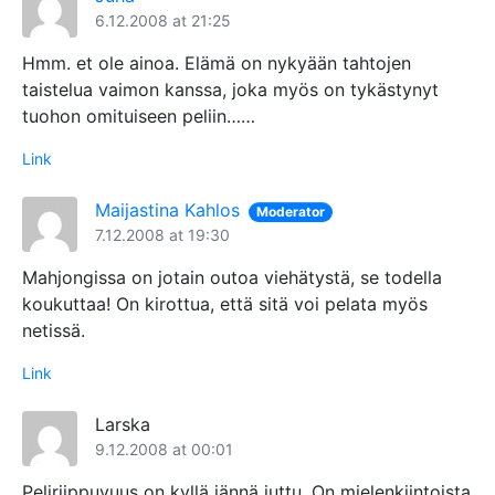
6.12.2008 at 21:25
Hmm. et ole ainoa. Elämä on nykyään tahtojen
taistelua vaimon kanssa, joka myös on tykästynyt
tuohon omituiseen peliin……
Link
Maijastina Kahlos
Moderator
7.12.2008 at 19:30
Mahjongissa on jotain outoa viehätystä, se todella
koukuttaa! On kirottua, että sitä voi pelata myös
netissä.
Link
Larska
9.12.2008 at 00:01
Peliriippuvuus on kyllä jännä juttu. On mielenkiintoista