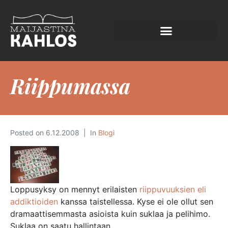
Riippumassa
Posted on
6.12.2008
In
Blogi
Loppusyksy on mennyt erilaisten
riippuvuuksien eli
addiktioiden
kanssa taistellessa. Kyse ei ole ollut sen
dramaattisemmasta asioista kuin suklaa ja pelihimo.
Suklaa on saatu hallintaan.