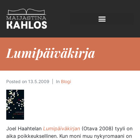
Lumipäiväkirja
Posted on
13.5.2009
In
Blogi
Joel Haahtelan
Lumipäiväkirjan
(Otava 2008) tyyli on
aika poikkeuksellinen. Kun moni muu nykyromaani on