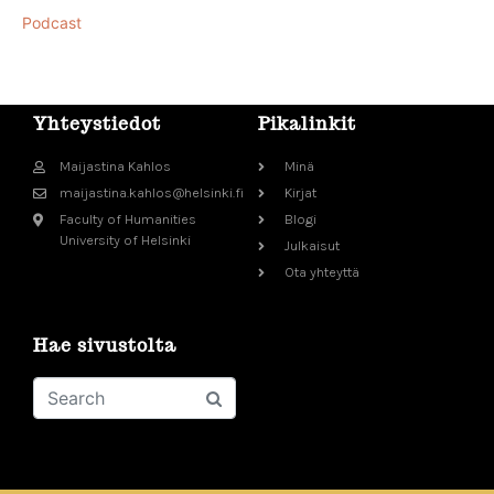
Podcast
Yhteystiedot
Pikalinkit
Maijastina Kahlos
Minä
maijastina.kahlos@helsinki.fi
Kirjat
Faculty of Humanities
Blogi
University of Helsinki
Julkaisut
Ota yhteyttä
Hae sivustolta