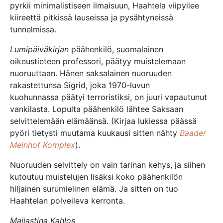
pyrkii minimalistiseen ilmaisuun, Haahtela viipyilee
kiireettä pitkissä lauseissa ja pysähtyneissä
tunnelmissa.
Lumipäiväkirjan
päähenkilö, suomalainen
oikeustieteen professori, päätyy muistelemaan
nuoruuttaan. Hänen saksalainen nuoruuden
rakastettunsa Sigrid, joka 1970-luvun
kuohunnassa päätyi terroristiksi, on juuri vapautunut
vankilasta. Lopulta päähenkilö lähtee Saksaan
selvittelemään elämäänsä. (Kirjaa lukiessa päässä
pyöri tietysti muutama kuukausi sitten nähty
Baader
Meinhof Komplex
).
Nuoruuden selvittely on vain tarinan kehys, ja siihen
kutoutuu muistelujen lisäksi koko päähenkilön
hiljainen surumielinen elämä. Ja sitten on tuo
Haahtelan polveileva kerronta.
Maijastina Kahlos