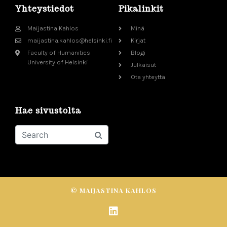
Yhteystiedot
Pikalinkit
Maijastina Kahlos
Minä
maijastina.kahlos@helsinki.fi
Kirjat
Faculty of Humanities
Blogi
University of Helsinki
Julkaisut
Ota yhteyttä
Hae sivustolta
© MAIJASTINA KAHLOS