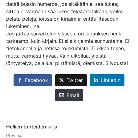
tietää bussin numeroa, jos sitäkään ei saa lukea;
sitten ei varmaan saa lukea tekstareitakaan; voiko
pelata pelejä, joissa on kirjaimia; entäs iltasadun
lukeminen, jne.
Jos jättää saivartelun sikseen, on lupauksen henki
tärkeämpi kuin kirjain. Ei siis kirjaimia sunnuntaina. Ei
tietokoneella ja netissä roikkumista. Tiukkaa tekee,
mutta varmasti hyvää. Vain ulkoilua, yleistä
löntystelyä, pelailua, piirtämistä, olemista. Siivousta!
Facebook
Twitter
LinkedIn
Email
Hellien tunteiden kirja
Previous