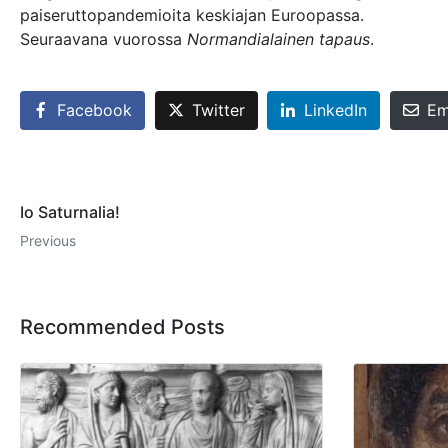
paiseruttopandemioita keskiajan Euroopassa.
Seuraavana vuorossa
Normandialainen tapaus
.
Facebook
Twitter
LinkedIn
Em
Io Saturnalia!
Previous
Recommended Posts