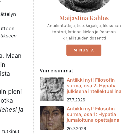
äättelyn
Maijastina Kahlos
Antiikintutkija, tietokirjailija, filosofian
ruttoon
tohtori, latinan kielen ja Rooman
stikseen
kirjallisuuden dosentti
MINUSTA
ta. Maan
in
Viimeisimmät
ista
Antiikki nyt! Filosofin
surma, osa 2: Hypatia
uin pieni
julkisena intellektuellina
jotka
27.7.2026
Antiikki nyt! Filosofin
iehesi ja
surma, osa 1: Hypatia
jumaloituna opettajana
20.7.2026
 tutkinut