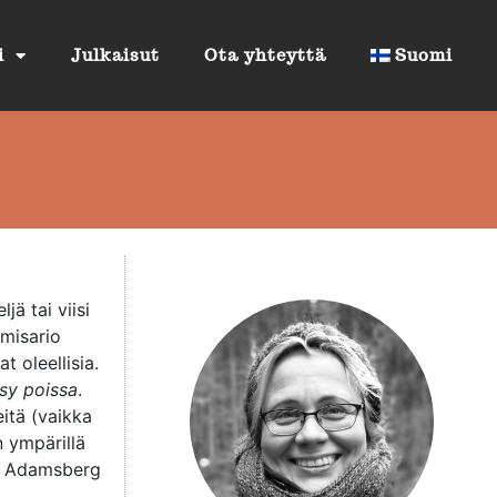
i
Julkaisut
Ota yhteyttä
Suomi
ä tai viisi
misario
t oleellisia.
ysy poissa
.
eitä (vaikka
n ympärillä
t, Adamsberg
.