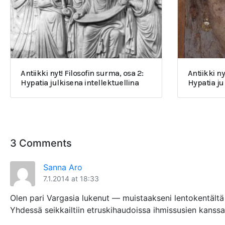
Antiikki nyt! Filosofin surma, osa 2:
Antiikki ny
Hypatia julkisena intellektuellina
Hypatia j
3 Comments
Sanna Aro
7.1.2014 at 18:33
Olen pari Vargasia lukenut — muistaakseni lentokentältä 
Yhdessä seikkailtiin etruskihaudoissa ihmissusien kanssa 