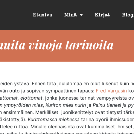
Etusivu
Minä
Kirjat
Blog
uita vinoja tarinoita
iden ystävä. Ennen tätä joululomaa en ollut lukenut kuin nelj
ttävän outo ja sopivan sympaattinen tapaus:
Fred Vargasin
ko
lattomat, elottomat
, jonka juonessa tarinat vampyyreista ova
en ympyröiden mies
,
Kuriton mies nurin
ja
Painu tiehesi ja p
 ensimmäinen. Merkilliset juonikehittelyt ovat tietysti tärk
äkistettyjä).
Kurittomassa miehessä
tarina pyörii ihmissude
ttelee ruttoa. Minulle olennaisinta ovat kummalliset ihmise
den vaiheita ihmissuhdesotkuineen seurataan kirjasta toiseen