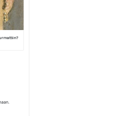
surmattiin?
maan.