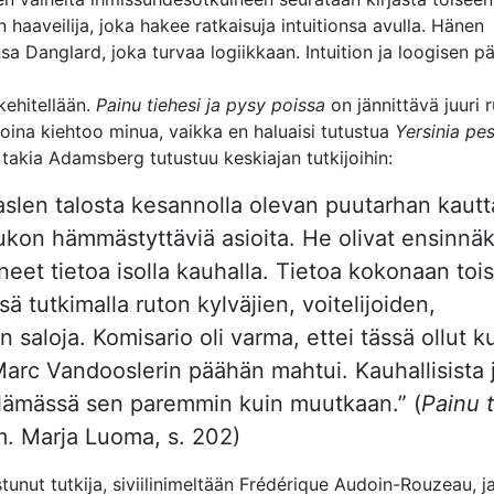
haaveilija, joka hakee ratkaisuja intuitionsa avulla. Hänen
a Danglard, joka turvaa logiikkaan. Intuition ja loogisen p
kehitellään.
Painu tiehesi ja pysy poissa
on jännittävä juuri 
aikoina kiehtoo minua, vaikka en haluaisi tutustua
Yersinia pe
 takia Adamsberg tutustuu keskiajan tutkijoihin:
aslen talosta kesannolla olevan puutarhan kaut
joukon hämmästyttäviä asioita. He olivat ensinnäk
eet tietoa isolla kauhalla. Tietoa kokonaan tois
sä tutkimalla ruton kylväjien, voitelijoiden,
n saloja. Komisario oli varma, ettei tässä ollut k
ta Marc Vandooslerin päähän mahtui. Kauhallisista 
elämässä sen paremmin kuin muutkaan.” (
Painu t
. Marja Luoma, s. 202)
tunut tutkija, siviilinimeltään Frédérique Audoin-Rouzeau, ja