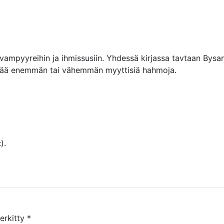
pyyreihin ja ihmissusiin. Yhdessä kirjassa tavtaan Bysant
 lisää enemmän tai vähemmän myyttisiä hahmoja.
).
merkitty
*