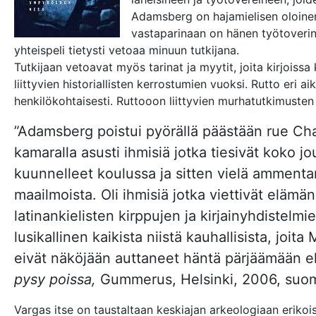
Adamsberg on hajamielisen oloinen 
vastaparinaan on hänen työtoverins
yhteispeli tietysti vetoaa minuun tutkijana.
Tutkijaan vetoavat myös tarinat ja myytit, joita kirjoissa 
liittyvien historiallisten kerrostumien vuoksi. Rutto eri 
henkilökohtaisesti. Ruttooon liittyvien murhatutkimusten
”Adamsberg poistui pyörällä päästään rue Ch
kamaralla asusti ihmisiä jotka tiesivät koko 
kuunnelleet koulussa ja sitten vielä ammentan
maailmoista. Oli ihmisiä jotka viettivät elämän
latinankielisten kirppujen ja kirjainyhdistelmie
lusikallinen kaikista niistä kauhallisista, joi
eivät näköjään auttaneet häntä pärjäämään 
pysy poissa,
Gummerus, Helsinki, 2006, suom
Vargas itse on taustaltaan keskiajan arkeologiaan erikois