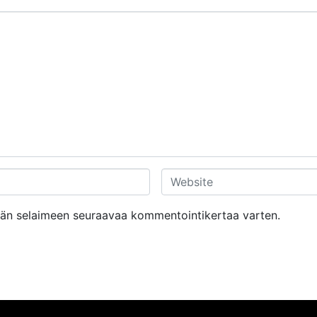
W
e
b
tähän selaimeen seuraavaa kommentointikertaa varten.
s
i
t
e