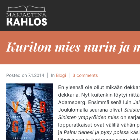
Kuriton mies nurin ja m
Posted on
7.1.2014
In
Blogi
3 comments
En yleensä ole ollut mikään dekkare
dekkaria. Nyt kuitenkin löytyi rii
Adamsberg. Ensimmäisenä luin
Ja
Joululomalla seurana olivat
Sinist
Sinisten ympyröiden mies
on sarjan
loppuratkaisut ovat välillä vähän p
ja
Painu tiehesi ja pysy poissa
käsi
läheisineen ja työtovereineen, joi