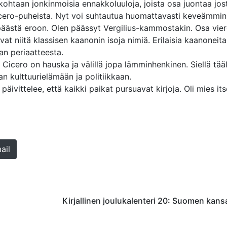
kohtaan jonkinmoisia ennakkoluuloja, joista osa juontaa jost
icero-puheista. Nyt voi suhtautua huomattavasti keveämmin
päästä eroon. Olen päässyt Vergilius-kammostakin. Osa vie
 ovat niitä klassisen kaanonin isoja nimiä. Erilaisia kaanoneit
an periaatteesta.
Cicero on hauska ja välillä jopa lämminhenkinen. Siellä tääl
n kulttuurielämään ja politiikkaan.
ja päivittelee, että kaikki paikat pursuavat kirjoja. Oli mies it
ail
Kirjallinen joulukalenteri 20: Suomen kans