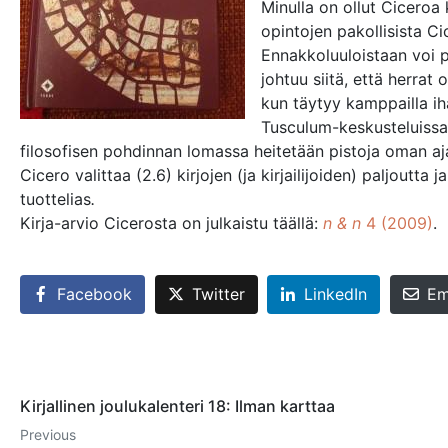
Minulla on ollut Ciceroa 
opintojen pakollisista C
Ennakkoluuloistaan voi 
johtuu siitä, että herrat
kun täytyy kamppailla ih
Tusculum-keskusteluissa 
filosofisen pohdinnan lomassa heitetään pistoja oman aja
Cicero valittaa (2.6) kirjojen (ja kirjailijoiden) paljoutta 
tuottelias
.
Kirja-arvio Cicerosta on julkaistu täällä:
n & n
4 (2009)
.
Facebook
Twitter
LinkedIn
Em
Kirjallinen joulukalenteri 18: Ilman karttaa
Previous