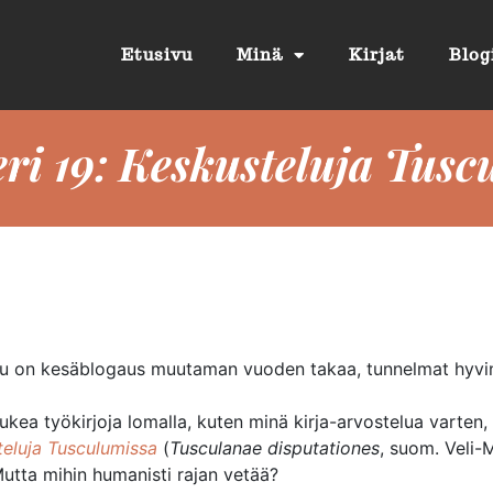
Etusivu
Minä
Kirjat
Blog
eri 19: Keskusteluja Tus
kku on kesäblogaus muutaman vuoden takaa, tunnelmat hyvin
lukea työkirjoja lomalla, kuten minä kirja-arvostelua varten,
teluja Tusculumissa
(
Tusculanae disputationes
, suom. Veli-M
utta mihin humanisti rajan vetää?