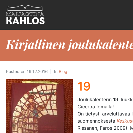
Kirjallinen joulukalent
Posted on
19.12.2016
In
Blogi
19
Joulukalenterin 19. luu
Ciceroa lomalla!
On tietysti arveluttavaa 
suomennoksesta
Keskus
Rissanen, Faros 2009). M