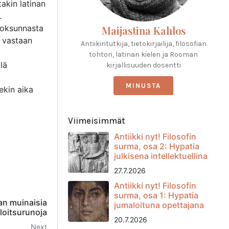
akin latinan
.
roksunnasta
Maijastina Kahlos
a vastaan
Antiikintutkija, tietokirjailija, filosofian
tohtori, latinan kielen ja Rooman
lä
kirjallisuuden dosentti
MINUSTA
sekin aika
Viimeisimmät
Antiikki nyt! Filosofin
surma, osa 2: Hypatia
julkisena intellektuellina
27.7.2026
Antiikki nyt! Filosofin
surma, osa 1: Hypatia
an muinaisia
jumaloituna opettajana
loitsurunoja
20.7.2026
Next