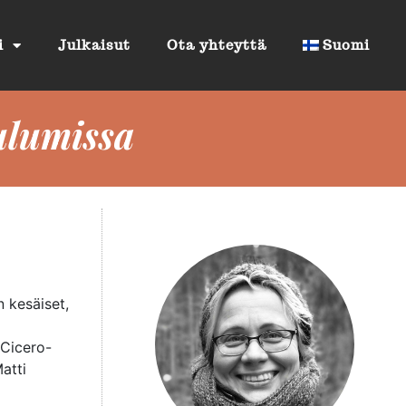
i
Julkaisut
Ota yhteyttä
Suomi
culumissa
 kesäiset,
 Cicero-
atti