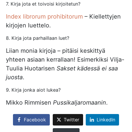
7. Kirja jota et toivoisi kirjoitetun?
Index librorum prohibitorum
– Kiellettyjen
kirjojen luettelo.
8. Kirja jota parhaillaan luet?
Liian monia kirjoja – pitäisi keskittyä
yhteen asiaan kerrallaan! Esimerkiksi Vilja-
Tuulia Huotarisen
Sakset kädessä ei saa
juosta
.
9. Kirja jonka aiot lukea?
Mikko Rimmisen
Pussikaljaromaanin
.
Facebook
Twitter
LinkedIn