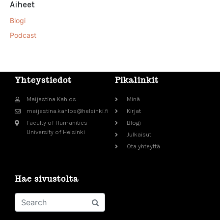
Aiheet
Blogi
Podcast
Yhteystiedot
Pikalinkit
Maijastina Kahlos
Minä
maijastina.kahlos@helsinki.fi
Kirjat
Faculty of Humanities
Blogi
University of Helsinki
Julkaisut
Ota yhteyttä
Hae sivustolta