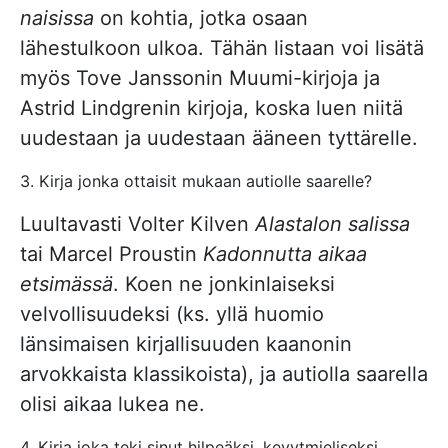
naisissa
on kohtia, jotka osaan
lähestulkoon ulkoa. Tähän listaan voi lisätä
myös Tove Janssonin Muumi-kirjoja ja
Astrid Lindgrenin kirjoja, koska luen niitä
uudestaan ja uudestaan ääneen tyttärelle.
3. Kirja jonka ottaisit mukaan autiolle saarelle?
Luultavasti Volter Kilven
Alastalon salissa
tai Marcel Proustin
Kadonnutta aikaa
etsimässä
. Koen ne jonkinlaiseksi
velvollisuudeksi (ks. yllä huomio
länsimaisen kirjallisuuden kaanonin
arvokkaista klassikoista), ja autiolla saarella
olisi aikaa lukea ne.
4. Kirja joka teki sinut hilpeäksi, kevytmieliseksi,