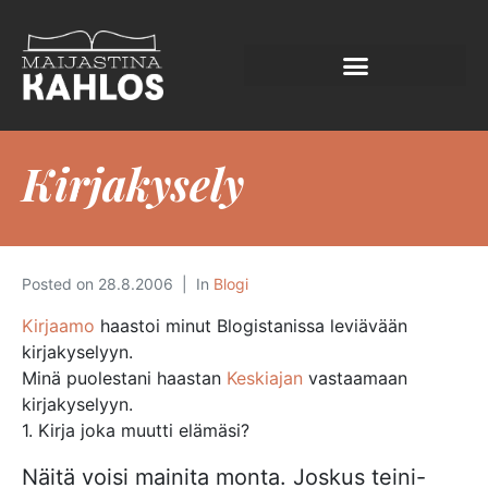
Kirjakysely
Posted on
28.8.2006
In
Blogi
Kirjaamo
haastoi minut Blogistanissa leviävään
kirjakyselyyn.
Minä puolestani haastan
Keskiajan
vastaamaan
kirjakyselyyn.
1. Kirja joka muutti elämäsi?
Näitä voisi mainita monta. Joskus teini-