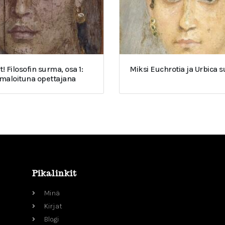
t! Filosofin surma, osa 1:
Miksi Euchrotia ja Urbica 
umaloituna opettajana
Pikalinkit
Minä
Kirjat
Blogi