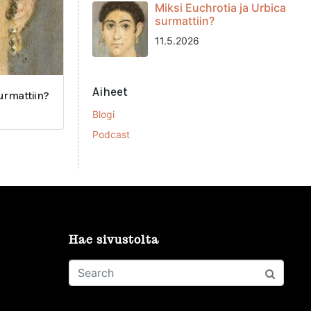
Miksi Euchrotia ja Urbica
surmattiin?
11.5.2026
Aiheet
surmattiin?
Blogi
Podcast
Hae sivustolta