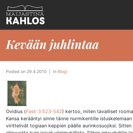
Kevään juhlintaa
Posted on
29.4.2010
In
Blogi
Ovidius (
Fasti
3.523-542
) kertoo, miten tavalliset rooma
Kansa kerääntyi sinne tänne nurmikentille istuskelemaan j
virittelivät togiaan keppien päälle aurinkosuojiksi. Sitte
elinvuotta kuin joivat viinimukillista. Sitten intouduttiin