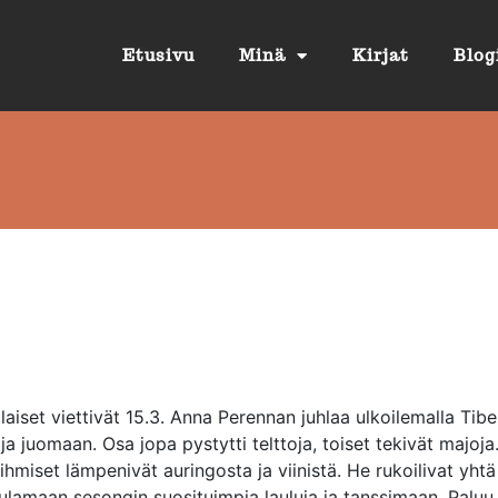
Etusivu
Minä
Kirjat
Blog
laiset viettivät 15.3. Anna Perennan juhlaa ulkoilemalla Tiber
a juomaan. Osa jopa pystytti telttoja, toiset tekivät majoja
n ihmiset lämpenivät auringosta ja viinistä. He rukoilivat yht
 laulamaan sesongin suosituimpia lauluja ja tanssimaan. Paluu