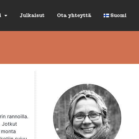
i
Julkaisut
Ota yhteyttä
Suomi
in rannoilla.
. Jotkut
ä monta
 kotiin sujuu