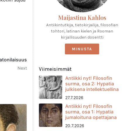
Maijastina Kahlos
Antiikintutkija, tietokirjailija, filosofian
tohtori, latinan kielen ja Rooman
kirjallisuuden dosentti
MINUSTA
latonilaisuus
Next
Viimeisimmät
Antiikki nyt! Filosofin
surma, osa 2: Hypatia
julkisena intellektuellina
27.7.2026
Antiikki nyt! Filosofin
surma, osa 1: Hypatia
jumaloituna opettajana
20.7.2026