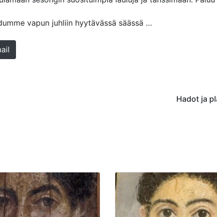
udumme vapun juhliin hyytävässä säässä …
ail
Hadot ja p