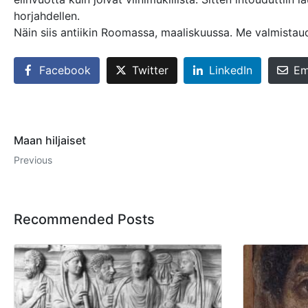
horjahdellen.
Näin siis antiikin Roomassa, maaliskuussa. Me valmista
Facebook
Twitter
LinkedIn
Em
Maan hiljaiset
Previous
Recommended Posts