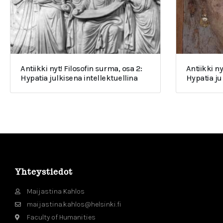
Antiikki nyt! Filosofin surma, osa 2:
Antiikki ny
Hypatia julkisena intellektuellina
Hypatia j
Yhteystiedot
Maijastina Kahlos
maijastina.kahlos@helsinki.fi
Faculty of Humanities