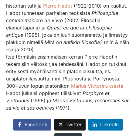
historian tutkija
Pierre Hadot
(1922-2010) on kuollut.
Hadot tunnetaan parhaiten teoksista
Philosophie
comme manière de vivre
(2002, Filosofia
elämäntapana) ja
Qu’est-ce que la philosophie
antique
(1995), joka on juuri suomennettu ja ilmestyy
piakkoin nimellä
Mitä on antiikin filosofia?
(niin & näin
-sarja 2010).
Itse törmäsin ensimmäisen kerran Pierre Hadot’n
tekemisiin väitöskirjaa tehdessäni. Hadot on tutkinut
erityisesti myöhäisantiikin platonilaisuutta, ns.
uusplatonilaisuutta, mm. Plotinosta ja Porfyriosta.
300-luvun lopun platonikon
Marius Victorinuksesta
Hadot julkaisi oppineet tiiliskivet
Porphyre et
Victorinus
(1968) ja
Marius Victorinus, recherches sur
sa vie et ses oeuvres
(1971).
Facebook
Twitter
LinkedIn