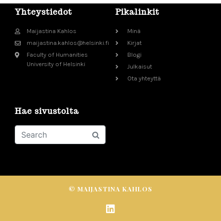
Yhteystiedot
Pikalinkit
Maijastina Kahlos
Minä
maijastina.kahlos@helsinki.fi
Kirjat
Faculty of Humanities
Blogi
University of Helsinki
Julkaisut
Ota yhteyttä
Hae sivustolta
© MAIJASTINA KAHLOS