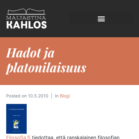
Hadot ja
platonilaisuus
Posted on
10.5.2010
In
Blogi
Filosofia.fi
tiedottaa, että ranskalainen filosofian