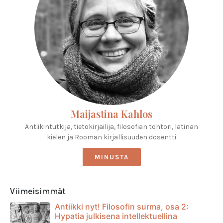
Maijastina Kahlos
Antiikintutkija, tietokirjailija, filosofian tohtori, latinan
kielen ja Rooman kirjallisuuden dosentti
MINUSTA
Viimeisimmät
Antiikki nyt! Filosofin surma, osa 2:
Hypatia julkisena intellektuellina