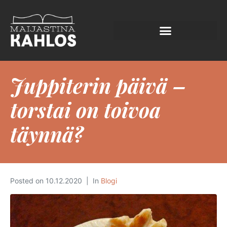
Juppiterin päivä –
torstai on toivoa
täynnä?
Posted on
10.12.2020
In
Blogi