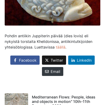
Pohdin antiikin Juppiterin päivää (dies Iovis) eli
nykyistä torstaita Khelidonissa, antiikintutkijoiden
yhteisöblogissa. Luettavissa
täällä
.
Facebook
Twitter
LinkedIn
Email
Mediterranean Flows: People, ideas
and objects in motion" 10th-11th