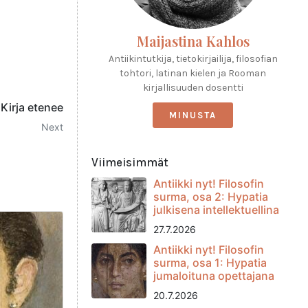
Maijastina Kahlos
Antiikintutkija, tietokirjailija, filosofian
tohtori, latinan kielen ja Rooman
kirjallisuuden dosentti
Kirja etenee
MINUSTA
Next
Viimeisimmät
Antiikki nyt! Filosofin
surma, osa 2: Hypatia
julkisena intellektuellina
27.7.2026
Antiikki nyt! Filosofin
surma, osa 1: Hypatia
jumaloituna opettajana
20.7.2026