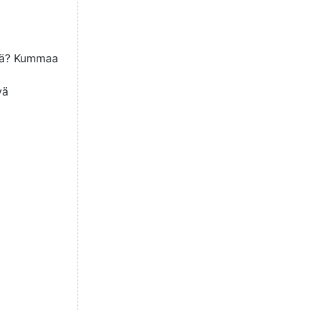
isiä? Kummaa
vä