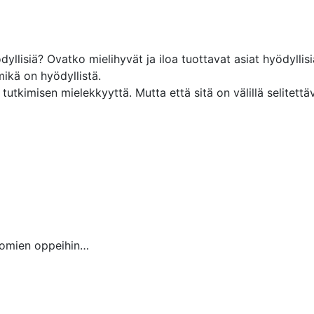
dyllisiä? Ovatko mielihyvät ja iloa tuottavat asiat hyödyll
mikä on hyödyllistä.
 tutkimisen mielekkyyttä. Mutta että sitä on välillä selitettä
onomien oppeihin…