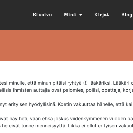
Etusivu
Minä
Kirjat
Blog
 minulle, että minun pitäisi ryhtyä (!) lääkäriksi. Lääkäri 
isia ihmisten auttajia ovat palomies, poliisi, opettaja, korj
änyt erityisen hyödyllisinä. Koetin vakuuttaa hänelle, että ka
 eivät näy heti, vaan ehkä joskus viidenkymmenen vuoden pää
 he eivät tunne menneisyyttä. Likka ei ollut erityisen vakuu