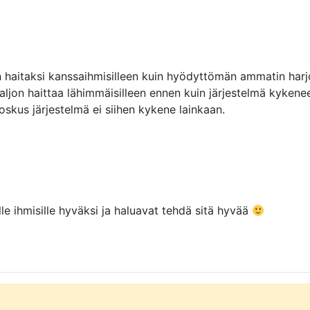
 haitaksi kanssaihmisilleen kuin hyödyttömän ammatin harjoi
paljon haittaa lähimmäisilleen ennen kuin järjestelmä kykene
skus järjestelmä ei siihen kykene lainkaan.
lle ihmisille hyväksi ja haluavat tehdä sitä hyvää