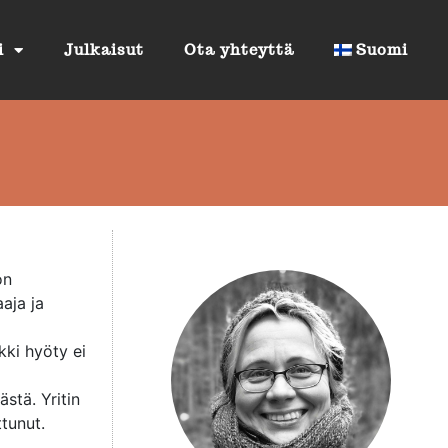
i
Julkaisut
Ota yhteyttä
Suomi
on
aaja ja
ikki hyöty ei
stä. Yritin
ttunut.