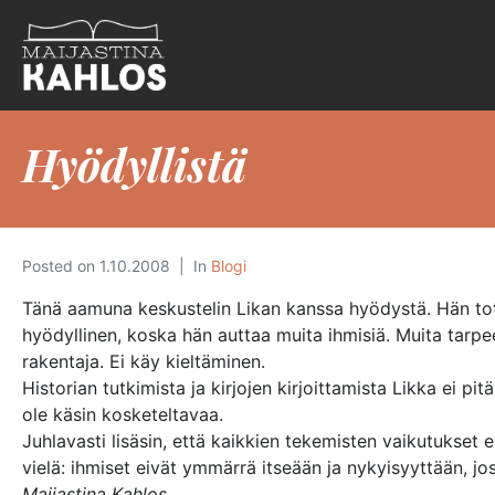
Hyödyllistä
Posted on
1.10.2008
In
Blogi
Tänä aamuna keskustelin Likan kanssa hyödystä. Hän totesi
hyödyllinen, koska hän auttaa muita ihmisiä. Muita tarpeell
rakentaja. Ei käy kieltäminen.
Historian tutkimista ja kirjojen kirjoittamista Likka ei pit
ole käsin kosketeltavaa.
Juhlavasti lisäsin, että kaikkien tekemisten vaikutukset
vielä: ihmiset eivät ymmärrä itseään ja nykyisyyttään, jos
Maijastina Kahlos