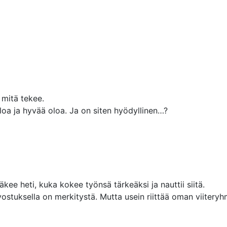
, mitä tekee.
aloa ja hyvää oloa. Ja on siten hyödyllinen…?
ee heti, kuka kokee työnsä tärkeäksi ja nauttii siitä.
rvostuksella on merkitystä. Mutta usein riittää oman viitery