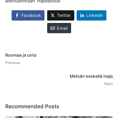
alennushintaan. Häpeällistä!
Facebook
Twitter
LinkedIn
Email
Roomaa ja unta
Previous
Metsän keskellä maja
Next
Recommended Posts