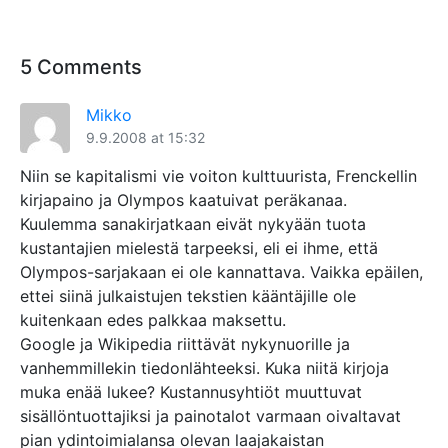
5 Comments
Mikko
9.9.2008 at 15:32
Niin se kapitalismi vie voiton kulttuurista, Frenckellin
kirjapaino ja Olympos kaatuivat peräkanaa.
Kuulemma sanakirjatkaan eivät nykyään tuota
kustantajien mielestä tarpeeksi, eli ei ihme, että
Olympos-sarjakaan ei ole kannattava. Vaikka epäilen,
ettei siinä julkaistujen tekstien kääntäjille ole
kuitenkaan edes palkkaa maksettu.
Google ja Wikipedia riittävät nykynuorille ja
vanhemmillekin tiedonlähteeksi. Kuka niitä kirjoja
muka enää lukee? Kustannusyhtiöt muuttuvat
sisällöntuottajiksi ja painotalot varmaan oivaltavat
pian ydintoimialansa olevan laajakaistan