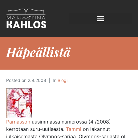
Häpeällistä
Posted on
2.9.2008
In
Blogi
Parnasson
uusimmassa numerossa (4 /2008)
kerrotaan suru-uutisesta.
Tammi
on lakannut
julkaisemasta Olympos-sarjaa. Olympos-sarjasta oli