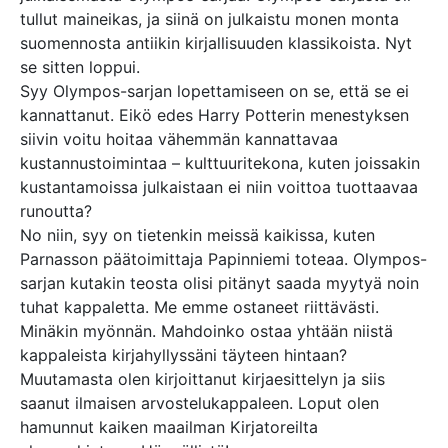
tullut maineikas, ja siinä on julkaistu monen monta
suomennosta antiikin kirjallisuuden klassikoista. Nyt
se sitten loppui.
Syy Olympos-sarjan lopettamiseen on se, että se ei
kannattanut. Eikö edes Harry Potterin menestyksen
siivin voitu hoitaa vähemmän kannattavaa
kustannustoimintaa – kulttuuritekona, kuten joissakin
kustantamoissa julkaistaan ei niin voittoa tuottaavaa
runoutta?
No niin, syy on tietenkin meissä kaikissa, kuten
Parnasson päätoimittaja Papinniemi toteaa. Olympos-
sarjan kutakin teosta olisi pitänyt saada myytyä noin
tuhat kappaletta. Me emme ostaneet riittävästi.
Minäkin myönnän. Mahdoinko ostaa yhtään niistä
kappaleista kirjahyllyssäni täyteen hintaan?
Muutamasta olen kirjoittanut kirjaesittelyn ja siis
saanut ilmaisen arvostelukappaleen. Loput olen
hamunnut kaiken maailman Kirjatoreilta