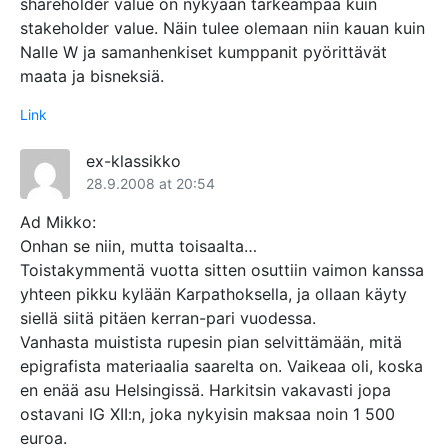
shareholder value on nykyään tärkeämpää kuin
stakeholder value. Näin tulee olemaan niin kauan kuin
Nalle W ja samanhenkiset kumppanit pyörittävät
maata ja bisneksiä.
Link
ex-klassikko
28.9.2008 at 20:54
Ad Mikko:
Onhan se niin, mutta toisaalta…
Toistakymmentä vuotta sitten osuttiin vaimon kanssa
yhteen pikku kylään Karpathoksella, ja ollaan käyty
siellä siitä pitäen kerran-pari vuodessa.
Vanhasta muistista rupesin pian selvittämään, mitä
epigrafista materiaalia saarelta on. Vaikeaa oli, koska
en enää asu Helsingissä. Harkitsin vakavasti jopa
ostavani IG XII:n, joka nykyisin maksaa noin 1 500
euroa.