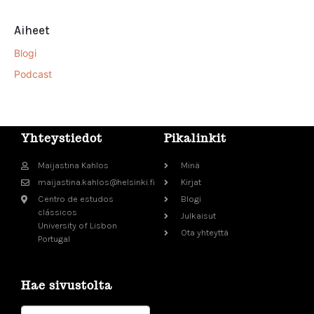
Aiheet
Blogi
Podcast
Yhteystiedot
Pikalinkit
Maijastina Kahlos
Minä
maijastina.kahlos@helsinki.fi
Kirjat
Centro de estudos
Blogi
clássicos
Julkaisut
University of Lisbon
Ota yhteyttä
Portugal
Hae sivustolta