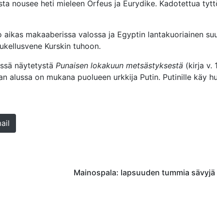
sta nousee heti mieleen Orfeus ja Eurydike. Kadotettua tytt
io aikas makaaberissa valossa ja Egyptin lantakuoriainen s
ukellusvene Kurskin tuhoon.
:ssä näytetystä
Punaisen lokakuun metsästyksestä
(kirja v. 
n alussa on mukana puolueen urkkija Putin. Putinille käy hu
ail
Mainospala: lapsuuden tummia sävyjä