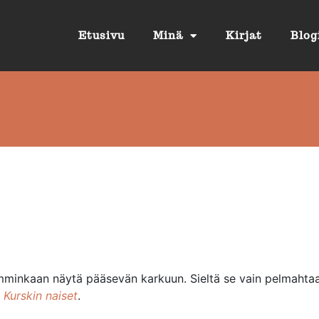
Etusivu
Minä
Kirjat
Blog
kumminkaan näytä pääsevän karkuun. Sieltä se vain pelmahtaa
 Kurskin naiset
.