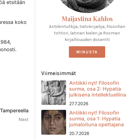
öä etsitään
Maijastina Kahlos
uuressa koko
Antiikintutkija, tietokirjailija, filosofian
tohtori, latinan kielen ja Rooman
kirjallisuuden dosentti
1984,
onosti.
MINUSTA
Viimeisimmät
Antiikki nyt! Filosofin
surma, osa 2: Hypatia
julkisena intellektuellina
27.7.2026
 Tampereella
Antiikki nyt! Filosofin
surma, osa 1: Hypatia
Next
jumaloituna opettajana
20.7.2026