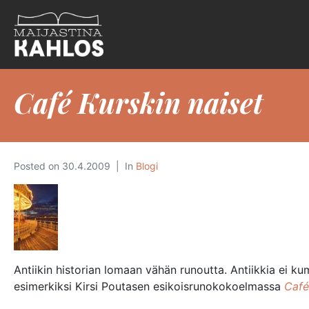
Café Kurskin naiset
Posted on
30.4.2009
In
Blogi
Antiikin historian lomaan vähän runoutta. Antiikkia ei 
esimerkiksi Kirsi Poutasen esikoisrunokokoelmassa
Café