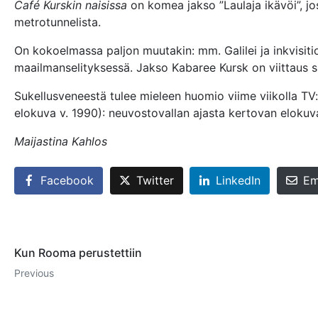
Café Kurskin naisissa
on komea jakso ”Laulaja ikävöi”, jo
metrotunnelista.
On kokoelmassa paljon muutakin: mm. Galilei ja inkvisit
maailmanselityksessä. Jakso Kabaree Kursk on viittaus s
Sukellusveneestä tulee mieleen huomio viime viikolla TV
elokuva v. 1990): neuvostovallan ajasta kertovan elokuva
Maijastina Kahlos
Facebook
Twitter
LinkedIn
Em
Kun Rooma perustettiin
Previous