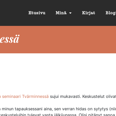
Etusivu
Minä
Kirjat
Blog
essä
n seminaari Tvärminnessä
sujui mukavasti. Keskustelut olivat
ten minun tapauksessani aina, sen verran hidas on sytytys (n
skusteluihin tulevat vasta jälkijunassa. Olisi pitänyt sanoa n