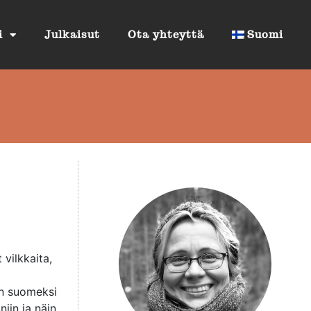
i
Julkaisut
Ota yhteyttä
Suomi
 vilkkaita,
iin suomeksi
iin ja näin,