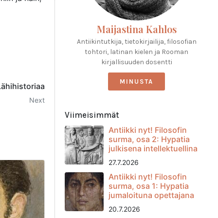
Maijastina Kahlos
Antiikintutkija, tietokirjailija, filosofian
tohtori, latinan kielen ja Rooman
kirjallisuuden dosentti
MINUSTA
Lähihistoriaa
Next
Viimeisimmät
Antiikki nyt! Filosofin
surma, osa 2: Hypatia
julkisena intellektuellina
27.7.2026
Antiikki nyt! Filosofin
surma, osa 1: Hypatia
jumaloituna opettajana
20.7.2026