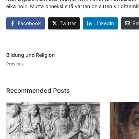
eikä noin. Mutta onneksi sitä varten on sitten kirjoittami
Facebook
Twitter
LinkedIn
Em
Bildung und Religion
Previous
Recommended Posts