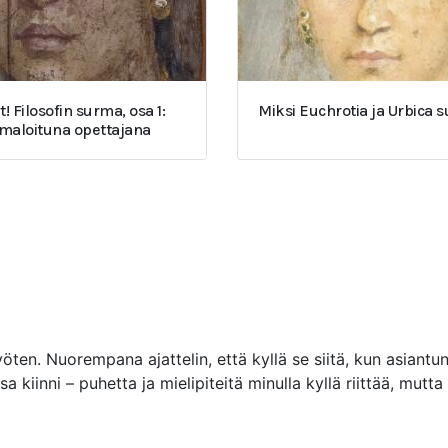
t! Filosofin surma, osa 1:
Miksi Euchrotia ja Urbica 
umaloituna opettajana
ten. Nuorempana ajattelin, että kyllä se siitä, kun asiantu
a kiinni – puhetta ja mielipiteitä minulla kyllä riittää, mut