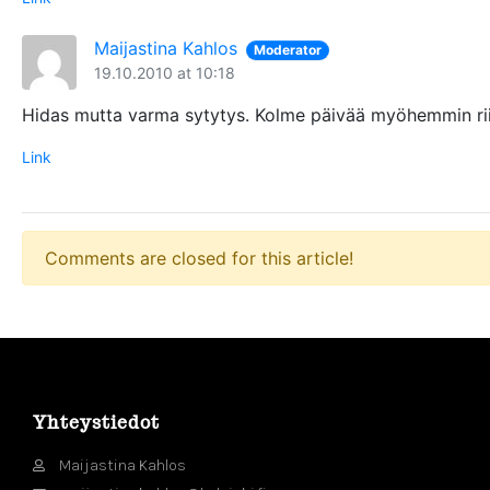
Maijastina Kahlos
Moderator
19.10.2010 at 10:18
Hidas mutta varma sytytys. Kolme päivää myöhemmin riit
Link
Comments are closed for this article!
Yhteystiedot
Maijastina Kahlos