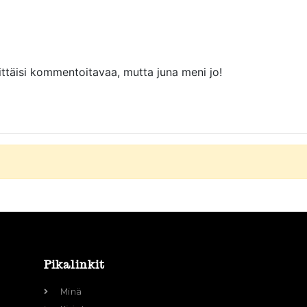
täisi kommentoitavaa, mutta juna meni jo!
Pikalinkit
Minä