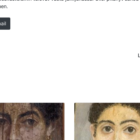
nen.
ail