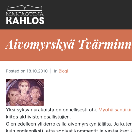
Aivomyrskyä Tvärminn
Posted on
18.10.2010
In
Blogi
Yksi syksyn urakoista on onnellisesti ohi.
Myöhäisantiiki
kiitos aktiivisten osallistujien.
Olen edelleen ylikierroksilla aivomyrskyn jäljiltä. Ja ku
kuin englanniksi), että sopivat kommentit ja vastaukset ke