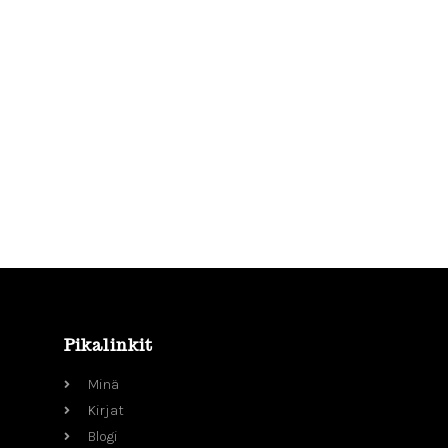
Pikalinkit
Minä
Kirjat
Blogi