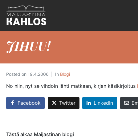
JIHUU!
Posted on
19.4.2006
In
Blogi
No niin, nyt se vihdoin lähti matkaan, kirjan käsikirjoitus
Facebook
Twitter
LinkedIn
Em
Tästä alkaa Maijastinan blogi