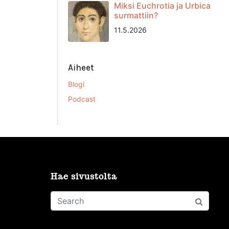
Miksi Euchrotia ja Urbica
surmattiin?
11.5.2026
Aiheet
Blogi
Podcast
Hae sivustolta