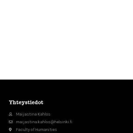
Yhteystiedot
Maijastina Kahlos
maijastina.kahlos@helsinki.fi
Faculty of Humanities