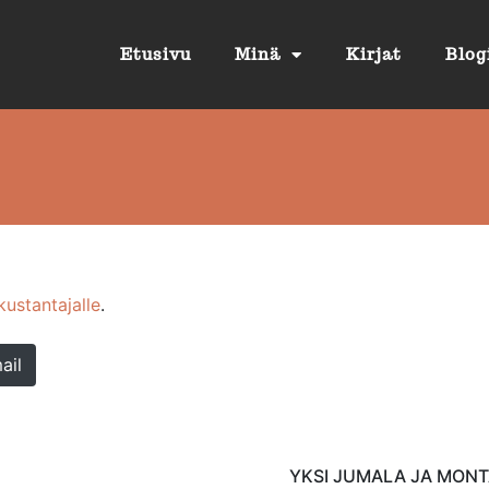
Etusivu
Minä
Kirjat
Blog
kustantajalle
.
ail
YKSI JUMALA JA MON