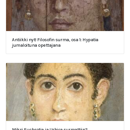
Antiikki nyt! Filosofin surma, osa 1: Hypatia
jumaloituna opettajana
Miksi Euchrotia ja Urbica surmattiin?