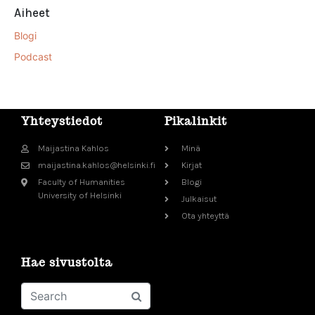
Aiheet
Blogi
Podcast
Yhteystiedot
Pikalinkit
Maijastina Kahlos
Minä
maijastina.kahlos@helsinki.fi
Kirjat
Faculty of Humanities
Blogi
University of Helsinki
Julkaisut
Ota yhteyttä
Hae sivustolta