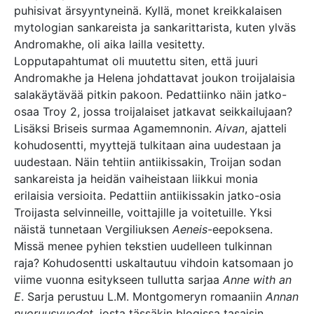
puhisivat ärsyyntyneinä. Kyllä, monet kreikkalaisen
mytologian sankareista ja sankarittarista, kuten ylväs
Andromakhe, oli aika lailla vesitetty.
Lopputapahtumat oli muutettu siten, että juuri
Andromakhe ja Helena johdattavat joukon troijalaisia
salakäytävää pitkin pakoon. Pedattiinko näin jatko-
osaa Troy 2, jossa troijalaiset jatkavat seikkailujaan?
Lisäksi Briseis surmaa Agamemnonin.
Aivan
, ajatteli
kohudosentti, myyttejä tulkitaan aina uudestaan ja
uudestaan. Näin tehtiin antiikissakin, Troijan sodan
sankareista ja heidän vaiheistaan liikkui monia
erilaisia versioita. Pedattiin antiikissakin jatko-osia
Troijasta selvinneille, voittajille ja voitetuille. Yksi
näistä tunnetaan Vergiliuksen
Aeneis
-eepoksena.
Missä menee pyhien tekstien uudelleen tulkinnan
raja? Kohudosentti uskaltautuu vihdoin katsomaan jo
viime vuonna esitykseen tullutta sarjaa
Anne with an
E
. Sarja perustuu L.M. Montgomeryn romaaniin
Annan
nuoruusvuodet,
josta tässäkin blogissa tasaisin