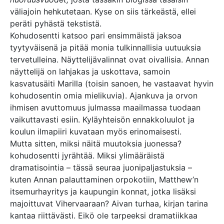
väliajoin hehkutetaan. Kyse on siis tärkeästä, ellei
peräti pyhästä tekstistä.
Kohudosentti katsoo pari ensimmäistä jaksoa
tyytyväisenä ja pitää monia tulkinnallisia uutuuksia
tervetulleina. Näyttelijävalinnat ovat oivallisia. Annan
näyttelijä on lahjakas ja uskottava, samoin
kasvatusäiti Marilla (toisin sanoen, he vastaavat hyvin
kohudosentin omia mielikuvia). Ajankuva ja orvon
ihmisen avuttomuus julmassa maailmassa tuodaan
vaikuttavasti esiin. Kyläyhteisön ennakkoluulot ja
koulun ilmapiiri kuvataan myös erinomaisesti.
Mutta sitten, miksi näitä muutoksia juonessa?
kohudosentti jyrähtää. Miksi ylimääräistä
dramatisointia – tässä seuraa juonipaljastuksia –
kuten Annan palauttaminen orpokotiin, Matthew’n
itsemurhayritys ja kaupungin konnat, jotka lisäksi
majoittuvat Vihervaaraan? Aivan turhaa, kirjan tarina
kantaa riittävästi. Eikö ole tarpeeksi dramatiikkaa