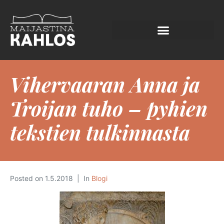
Vihervaaran Anna ja
Troijan tuho – pyhien
tekstien tulkinnasta
Posted on
1.5.2018
In
Blogi