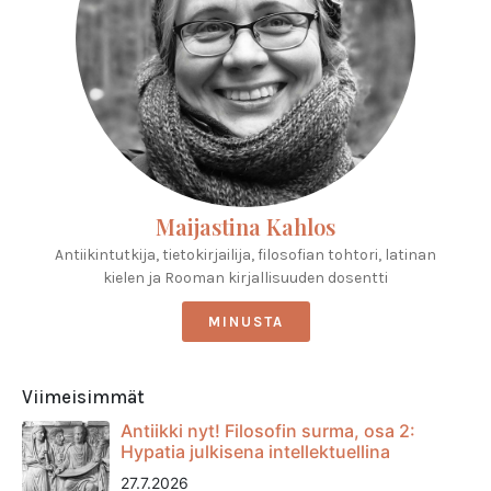
Maijastina Kahlos
Antiikintutkija, tietokirjailija, filosofian tohtori, latinan
kielen ja Rooman kirjallisuuden dosentti
MINUSTA
Viimeisimmät
Antiikki nyt! Filosofin surma, osa 2:
Hypatia julkisena intellektuellina
27.7.2026