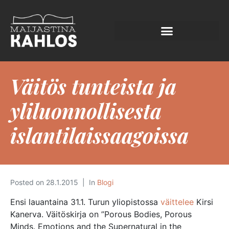
Väitös tunteista ja
yliluonnollisesta
islantilaissaagoissa
Posted on
28.1.2015
In
Blogi
Ensi lauantaina 31.1. Turun yliopistossa
väittelee
Kirsi
Kanerva. Väitöskirja on ”Porous Bodies, Porous
Minds. Emotions and the Supernatural in the