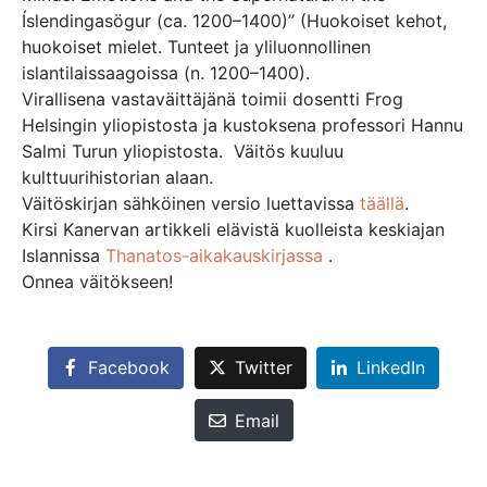
Íslendingasögur (ca. 1200–1400)” (Huokoiset kehot,
huokoiset mielet. Tunteet ja yliluonnollinen
islantilaissaagoissa (n. 1200–1400).
Virallisena vastaväittäjänä toimii dosentti Frog
Helsingin yliopistosta ja kustoksena professori Hannu
Salmi Turun yliopistosta. Väitös kuuluu
kulttuurihistorian alaan.
Väitöskirjan sähköinen versio luettavissa
täällä
.
Kirsi Kanervan artikkeli elävistä kuolleista keskiajan
Islannissa
Thanatos-aikakauskirjassa
.
Onnea väitökseen!
Facebook
Twitter
LinkedIn
Email