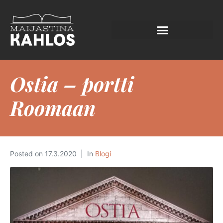
Ostia – portti
Roomaan
Posted on
17.3.2020
In
Blogi