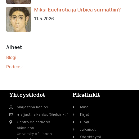
Miksi Euchrotia ja Urbica surmattiin?
11.5.2026
Aiheet
Blogi
Podcast
Yhteystiedot
Pikalinkit
Maijastina Kahlos
Minä
maijastina.kahlos@helsinki.fi
Kirjat
Centro de estudos
Blogi
clássicos
Julkaisut
University of Lisbon
Ota yhteyttä