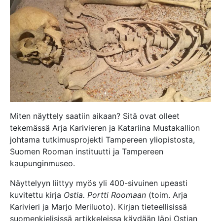
Miten näyttely saatiin aikaan? Sitä ovat olleet
tekemässä Arja Karivieren ja Katariina Mustakallion
johtama tutkimusprojekti Tampereen yliopistosta,
Suomen Rooman instituutti ja Tampereen
kaupunginmuseo.
Näyttelyyn liittyy myös yli 400-sivuinen upeasti
kuvitettu kirja
Ostia. Portti Roomaan
(toim. Arja
Karivieri ja Marjo Meriluoto). Kirjan tieteellisissä
suomenkielisissä artikkeleissa käydään läpi Ostian