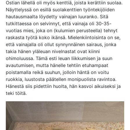
Ostian lähellä oli myös kenttiä, joista kerättiin suolaa.
Näyttelyssä on esillä suolakenttien työntekijöiden
hautausmaalta löydetty vainajan luuranko. Sitä
tutkittaessa on selvinnyt, että vainaja oli 30-35-
vuotias mies, joka on (kulumien perusteella) tehnyt
raskasta työtä koko ikänsä. Mielenkiintoisinta on se,
että vainajalla oli ollut synnynnäinen sairaus, jonka
takia hänen yläleuan nivelnastat ovat kiinni
ohimoluussa. Tämä esti leuan liikkumisen ja suun
avautumisen, mutta hänelle tehtiin etuhampaat
poistamalla reikä suuhun, jolloin häntä on voitu
ruokkia, luustosta päätellen monipuolista ravintoa.
Hänestä siis pidettiin huolta, hän kasvoi aikuiseksi ja
teki töitä.