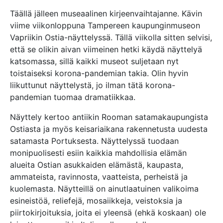
Täällä jälleen museaalinen kirjeenvaihtajanne. Kävin
viime viikonloppuna Tampereen kaupunginmuseon
Vapriikin Ostia-näyttelyssä. Tällä viikolla sitten selvisi,
että se olikin aivan viimeinen hetki käydä näyttelyä
katsomassa, sillä kaikki museot suljetaan nyt
toistaiseksi korona-pandemian takia. Olin hyvin
liikuttunut näyttelystä, jo ilman tätä korona-
pandemian tuomaa dramatiikkaa.
Näyttely kertoo antiikin Rooman satamakaupungista
Ostiasta ja myös keisariaikana rakennetusta uudesta
satamasta Portuksesta. Näyttelyssä tuodaan
monipuolisesti esiin kaikkia mahdollisia elämän
alueita Ostian asukkaiden elämästä, kaupasta,
ammateista, ravinnosta, vaatteista, perheistä ja
kuolemasta. Näytteillä on ainutlaatuinen valikoima
esineistöä, reliefejä, mosaiikkeja, veistoksia ja
piirtokirjoituksia, joita ei yleensä (ehkä koskaan) ole