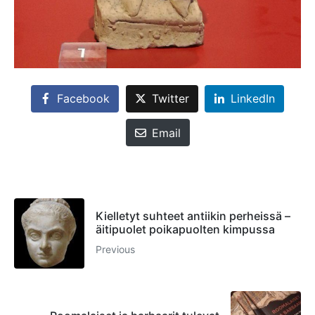
Facebook
Twitter
LinkedIn
Email
Kielletyt suhteet antiikin perheissä –
äitipuolet poikapuolten kimpussa
Previous