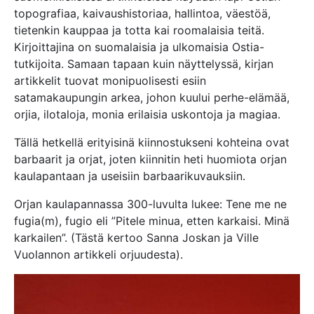
topografiaa, kaivaushistoriaa, hallintoa, väestöä,
tietenkin kauppaa ja totta kai roomalaisia teitä.
Kirjoittajina on suomalaisia ja ulkomaisia Ostia-
tutkijoita. Samaan tapaan kuin näyttelyssä, kirjan
artikkelit tuovat monipuolisesti esiin
satamakaupungin arkea, johon kuului perhe-elämää,
orjia, ilotaloja, monia erilaisia uskontoja ja magiaa.
Tällä hetkellä erityisinä kiinnostukseni kohteina ovat
barbaarit ja orjat, joten kiinnitin heti huomiota orjan
kaulapantaan ja useisiin barbaarikuvauksiin.
Orjan kaulapannassa 300-luvulta lukee: Tene me ne
fugia(m), fugio eli ”Pitele minua, etten karkaisi. Minä
karkailen”. (Tästä kertoo Sanna Joskan ja Ville
Vuolannon artikkeli orjuudesta).