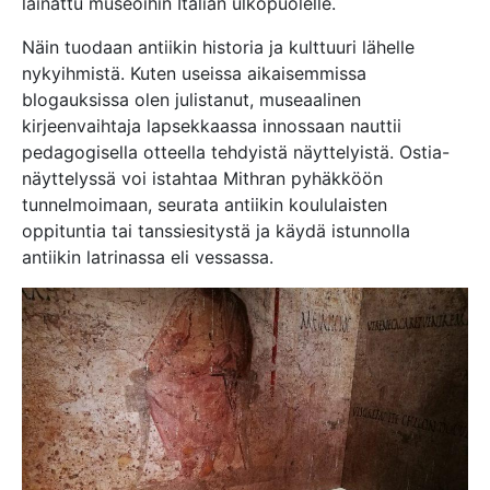
lainattu museoihin Italian ulkopuolelle.
Näin tuodaan antiikin historia ja kulttuuri lähelle
nykyihmistä. Kuten useissa aikaisemmissa
blogauksissa olen julistanut, museaalinen
kirjeenvaihtaja lapsekkaassa innossaan nauttii
pedagogisella otteella tehdyistä näyttelyistä. Ostia-
näyttelyssä voi istahtaa Mithran pyhäkköön
tunnelmoimaan, seurata antiikin koululaisten
oppituntia tai tanssiesitystä ja käydä istunnolla
antiikin latrinassa eli vessassa.