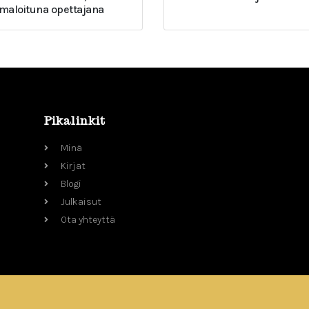
umaloituna opettajana
Pikalinkit
Minä
Kirjat
Blogi
Julkaisut
Ota yhteyttä