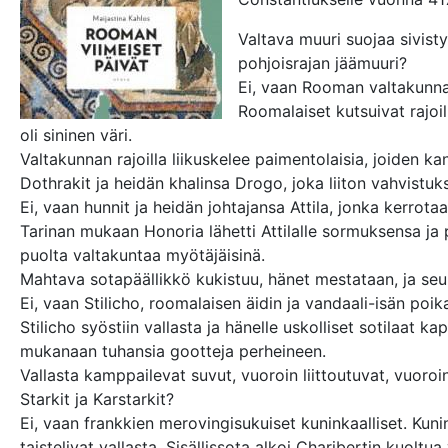
Valtava muuri suojaa sivist
pohjoisrajan jäämuuri?
Ei, vaan Rooman valtakunna
Roomalaiset kutsuivat rajoi
oli sininen väri.
Valtakunnan rajoilla liikuskelee paimentolaisia, joiden kan
Dothrakit ja heidän khalinsa Drogo, joka liiton vahvist
Ei, vaan hunnit ja heidän johtajansa Attila, jonka kerrotaa
Tarinan mukaan Honoria lähetti Attilalle sormuksensa ja p
puolta valtakuntaa myötäjäisinä.
Mahtava sotapäällikkö kukistuu, hänet mestataan, ja seur
Ei, vaan Stilicho, roomalaisen äidin ja vandaali-isän po
Stilicho syöstiin vallasta ja hänelle uskolliset sotilaat k
mukanaan tuhansia gootteja perheineen.
Vallasta kamppailevat suvut, vuoroin liittoutuvat, vuoroin
Starkit ja Karstarkit?
Ei, vaan frankkien merovingisukuiset kuninkaalliset. Kunin
taistelivat vallasta. Sisällissota alkoi Charibertin kuoltu