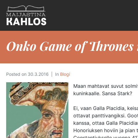
Onko Game of Thrones 
Posted on
30.3.2016
In
Blogi
Maan mahtavat suvut solmiva
kuninkaalle. Sansa Stark?
Ei, vaan Galla Placidia, ke
ottavat panttivangiksi. Goot
kanssa, ottaa Galla Placidi
Honoriuksen hoviin ja pian 
Constantiukselle vuonna 41