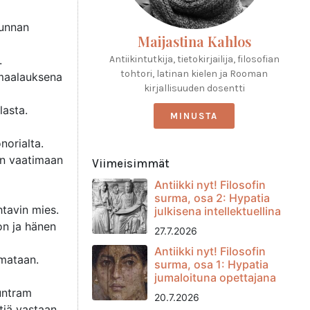
kunnan
Maijastina Kahlos
.
Antiikintutkija, tietokirjailija, filosofian
tohtori, latinan kielen ja Rooman
amaalauksena
kirjallisuuden dosentti
lasta.
MINUSTA
norialta.
ten vaatimaan
Viimeisimmät
Antiikki nyt! Filosofin
surma, osa 2: Hypatia
htavin mies.
julkisena intellektuellina
hon ja hänen
27.7.2026
Antiikki nyt! Filosofin
rmataan.
surma, osa 1: Hypatia
jumaloituna opettajana
Guntram
20.7.2026
tiä vastaan,