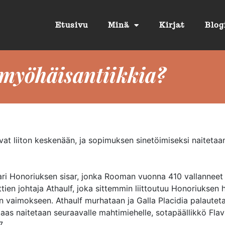
Etusivu
Minä
Kirjat
Blog
myöhäisantiikkia?
t liiton keskenään, ja sopimuksen sinetöimiseksi naitetaan
isari Honoriuksen sisar, jonka Rooman vuonna 410 vallanneet
tien johtaja Athaulf, joka sittemmin liittoutuu Honoriuksen 
an vaimokseen. Athaulf murhataan ja Galla Placidia palautet
taas naitetaan seuraavalle mahtimiehelle, sotapäällikkö Flav
7.