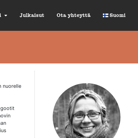
i
Julkaisut
Ota yhteyttä
Suomi
 nuorelle
 gootit
hovin
aan
ius