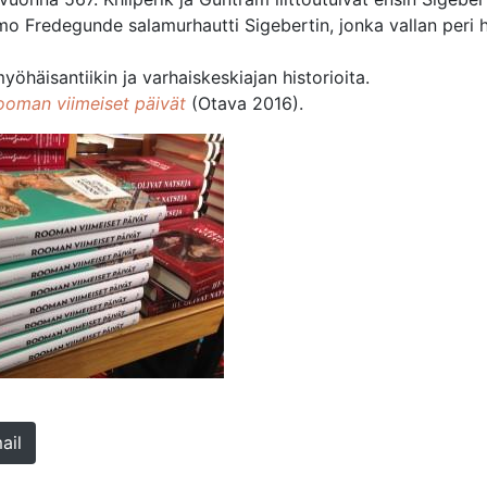
aimo Fredegunde salamurhautti Sigebertin, jonka vallan peri
öhäisantiikin ja varhaiskeskiajan historioita.
ooman viimeiset päivät
(Otava 2016).
ail