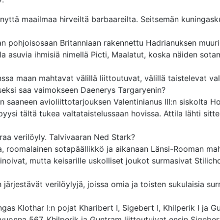
ynyttä maailmaa hirveiltä barbaareilta. Seitsemän kuningas
n pohjoisosaan Britanniaan rakennettu Hadrianuksen muuri
lla asuvia ihmisiä nimellä Picti, Maalatut, koska näiden sot
ssa maan mahtavat välillä liittoutuvat, välillä taistelevat val
ukseksi saa vaimokseen Daenerys Targaryenin?
n saaneen avioliittotarjouksen Valentinianus III:n siskolta Ho
yysi tältä tukea valtataistelussaan hovissa. Attila lähti sit
aa verilöyly. Talvivaaran Ned Stark?
ika, roomalainen sotapäällikkö ja aikanaan Länsi-Rooman ma
apinoivat, mutta keisarille uskolliset joukot surmasivat Stilic
 järjestävät verilöylyjä, joissa omia ja toisten sukulaisia su
gas Klothar I:n pojat Kharibert I, Sigebert I, Khilperik I ja 
a vuonna 567. Khilperik ja Guntram liittoutuivat ensin Sigeber