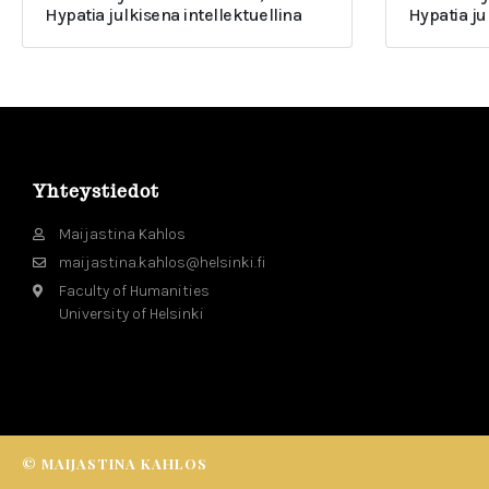
Hypatia julkisena intellektuellina
Hypatia j
Yhteystiedot
Maijastina Kahlos
maijastina.kahlos@helsinki.fi
Faculty of Humanities
University of Helsinki
© MAIJASTINA KAHLOS