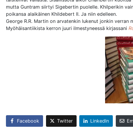
mutta Guntram siirtyi Sigebertin puolelle. Khilperikin v
poikansa alaikäinen Khildebert II. Ja niin edelleen.
George R.R. Martin on arvatenkin lukenut jonkin verran my
Myöhäisantiikista kerron juuri ilmestyneessä kirjassani
R
Facebook
Twitter
LinkedIn
Em