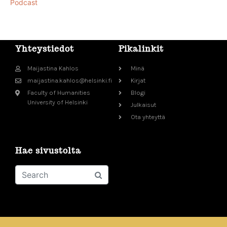
Podcast
Yhteystiedot
Pikalinkit
Maijastina Kahlos
Minä
maijastina.kahlos@helsinki.fi
Kirjat
Faculty of Humanities
Blogi
University of Helsinki
Julkaisut
Ota yhteyttä
Hae sivustolta