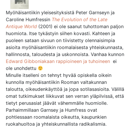
Myöhäisantiikin yleisesityksistä Peter Garnseyn ja
Caroline Humfressin
The Evolution of the Late
Antique World
(2001) ei ole saanut tuhottoman paljon
huomiota. Itse tykästyin siihen kovasti. Kahteen ja
puoleen sataan sivuun on tiivistetty olennaisimpia
asioita myöhäisantiikin roomalaisesta yhteiskunnasta,
hallinnosta, taloudesta ja uskonnoista. Vanhaa kunnon
Edward Gibboniakaan rappioineen ja tuhoineen
ei
ole unohdettu
Minulle itselleni on tehnyt hyvää opiskella oikein
kunnolla myöhäisantiikin Rooman valtakunnan
taloutta, oikeudenkäyttöä ja jopa sotilasasioita. Välillä
omat tutkimukset liikkuvat sen verran yläpilvissä, että
tietyt perusasiat jäävät vähemmälle huomiolle.
Parhaimmillaan Garnsey ja Humfress ovat
pohtiessaan roomalaista oikeutta, kaupunkien
ruokahuoltoa ja yhteiskunnallista radikalismia.