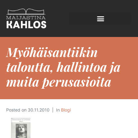
Myöhäisantiikin
taloutta, hallintoa ja
muita perusasioita
Posted on
30.11.2010
In
Blogi