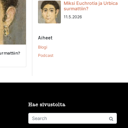
Miksi Euchrotia ja Urbica
surmattiin?
11.5.2026
Aiheet
Blogi
surmattiin?
Podcast
Hae sivustolta