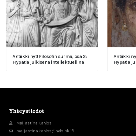
Antiikki nyt! Filosofin surma, osa 2:
Antiikki ny
Hypatia julkisena intellektuellina
Hypatia j
Yhteystiedot
Maijastina Kahlos
maijastina.kahlos@helsinki.fi