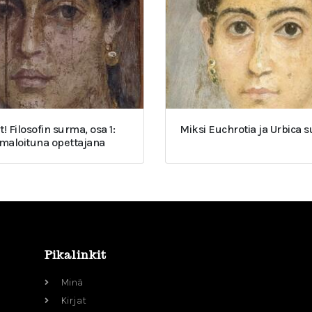
t! Filosofin surma, osa 1:
Miksi Euchrotia ja Urbica 
umaloituna opettajana
Pikalinkit
Minä
Kirjat