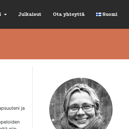
i
Julkaisut
Ota yhteyttä
Suomi
lapsuuteni ja
ppeloiden
ltä niin