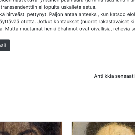
 transsendenttiin ei lopulta uskalleta astua.
kä hirveästi pettynyt. Paljon antaa anteeksi, kun katsoo el
äväyttävää otetta. Jotkut kohtaukset (nuoret rakastavaiset 
a. Mutta muutamat henkilöhahmot ovat oivallisia, reheviä sel
ail
Antiikkia sensaati