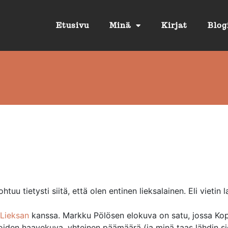
Etusivu
Minä
Kirjat
Blog
htuu tietysti siitä, että olen entinen lieksalainen. Eli vietin 
Lieksan
kanssa. Markku Pölösen elokuva on satu, jossa Ko
oiden haavekuva, yhteinen päämäärä (ja minä taas lähdin sie