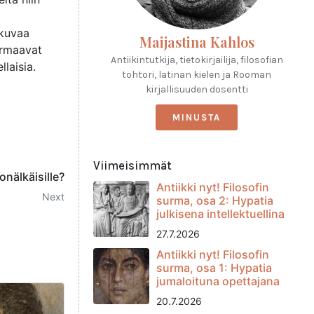
okuvaa
Maijastina Kahlos
kirmaavat
Antiikintutkija, tietokirjailija, filosofian
laisia.
tohtori, latinan kielen ja Rooman
kirjallisuuden dosentti
MINUSTA
Viimeisimmät
onälkäisille?
Antiikki nyt! Filosofin
Next
surma, osa 2: Hypatia
julkisena intellektuellina
27.7.2026
Antiikki nyt! Filosofin
surma, osa 1: Hypatia
jumaloituna opettajana
20.7.2026