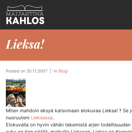
Lieksa!
Posted on
20.11.2007
In
Blogi
Miten mahdoin eksyä katsomaan elokuvaa
Lieksa!
? Se jo
nuoruuteni
Lieksassa
.
Elokuvalla on hyvin vähän tekemistä arjen todellisuuden
suku on tien päällä, matkalla Lieksaan. Lieksa on Koppel