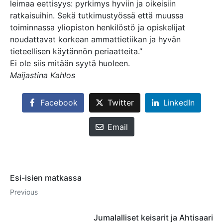
leimaa eettisyys: pyrkimys hyviin ja oikeisiin
ratkaisuihin. Sekä tutkimustyössä että muussa
toiminnassa yliopiston henkilöstö ja opiskelijat
noudattavat korkean ammattietiikan ja hyvän
tieteellisen käytännön periaatteita.”
Ei ole siis mitään syytä huoleen.
Maijastina Kahlos
Facebook
Twitter
LinkedIn
Email
Esi-isien matkassa
Previous
Jumalalliset keisarit ja Ahtisaari