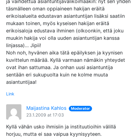
ja vaihdettua asiantuntijavalikoimaakin: nyt sen yhden
täsmälleen oman oppiaineen hakijan eräitä
erikoisalueita edustavan asiantuntijan lisäksi saatiin
mukaan toinen, myös kyseisen hakijan eräitä
erikoisaloja edustava ihminen (olkoonkin, että joku
muukin hakija voi olla uuden asiantuntijan kanssa
linjassa)… Jipii!
Noh noh, hyvänen aika tätä epäilyksen ja kyynisen
kuvittelun määrää. Kyllä varmaan nämäkin yhteydet
ovat ihan sattumaa. Ja onhan uusi asiantuntija
sentään eri sukupuolta kuin ne kolme muuta
asiantuntijaa!
Link
Maijastina Kahlos
Moderator
23.1.2009 at 17:03
Kyllä vähän usko ihmisiin ja instituutioihin välillä
horjuu, mutta ei saa vaipua kyynisyyteen.