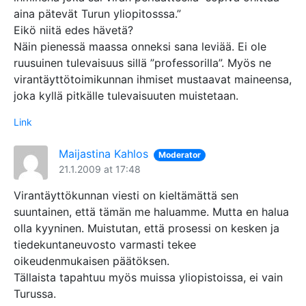
aina pätevät Turun yliopitosssa.”
Eikö niitä edes hävetä?
Näin pienessä maassa onneksi sana leviää. Ei ole
ruusuinen tulevaisuus sillä ”professorilla”. Myös ne
virantäyttötoimikunnan ihmiset mustaavat maineensa,
joka kyllä pitkälle tulevaisuuten muistetaan.
Link
Maijastina Kahlos
Moderator
21.1.2009 at 17:48
Virantäyttökunnan viesti on kieltämättä sen
suuntainen, että tämän me haluamme. Mutta en halua
olla kyyninen. Muistutan, että prosessi on kesken ja
tiedekuntaneuvosto varmasti tekee
oikeudenmukaisen päätöksen.
Tällaista tapahtuu myös muissa yliopistoissa, ei vain
Turussa.