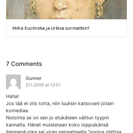
Miksi Euchrotia ja Urbica surmattiin?
7 Comments
Gunner
21.1.2009 at 12:01
Haha!
Jos tää ei olis totta, niin luulisin katsovani jotain
komediaa.
Nolointa se on sen jo etukäteen välitun tyypin
kannalta. Hänet muistetaan koko loppuikänsä
ihminenä joka sai viran periaatteella ”sopiva ohittaa