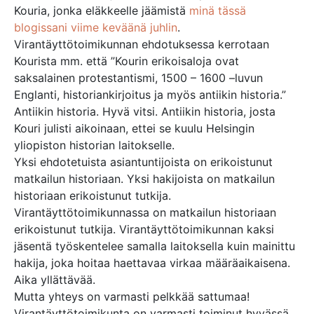
Kouria, jonka eläkkeelle jäämistä
minä tässä
blogissani viime keväänä juhlin
.
Virantäyttötoimikunnan ehdotuksessa kerrotaan
Kourista mm. että ”Kourin erikoisaloja ovat
saksalainen protestantismi, 1500 – 1600 –luvun
Englanti, historiankirjoitus ja myös antiikin historia.”
Antiikin historia. Hyvä vitsi. Antiikin historia, josta
Kouri julisti aikoinaan, ettei se kuulu Helsingin
yliopiston historian laitokselle.
Yksi ehdotetuista asiantuntijoista on erikoistunut
matkailun historiaan. Yksi hakijoista on matkailun
historiaan erikoistunut tutkija.
Virantäyttötoimikunnassa on matkailun historiaan
erikoistunut tutkija. Virantäyttötoimikunnan kaksi
jäsentä työskentelee samalla laitoksella kuin mainittu
hakija, joka hoitaa haettavaa virkaa määräaikaisena.
Aika yllättävää.
Mutta yhteys on varmasti pelkkää sattumaa!
Virantäyttötoimikunta on varmasti toiminut hyvässä