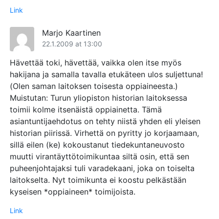
Link
Marjo Kaartinen
22.1.2009 at 13:00
Hävettää toki, hävettää, vaikka olen itse myös
hakijana ja samalla tavalla etukäteen ulos suljettuna!
(Olen saman laitoksen toisesta oppiaineesta.)
Muistutan: Turun yliopiston historian laitoksessa
toimii kolme itsenäistä oppiainetta. Tämä
asiantuntijaehdotus on tehty niistä yhden eli yleisen
historian piirissä. Virhettä on pyritty jo korjaamaan,
sillä eilen (ke) kokoustanut tiedekuntaneuvosto
muutti virantäyttötoimikuntaa siltä osin, että sen
puheenjohtajaksi tuli varadekaani, joka on toiselta
laitokselta. Nyt toimikunta ei koostu pelkästään
kyseisen *oppiaineen* toimijoista.
Link