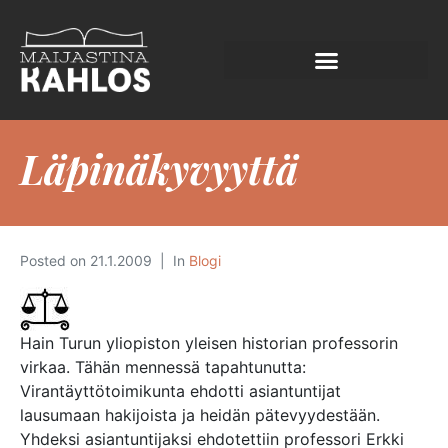
Läpinäkyvyyttä
Posted on
21.1.2009
In
Blogi
Hain Turun yliopiston yleisen historian professorin
virkaa. Tähän mennessä tapahtunutta:
Virantäyttötoimikunta ehdotti asiantuntijat
lausumaan hakijoista ja heidän pätevyydestään.
Yhdeksi asiantuntijaksi ehdotettiin professori Erkki