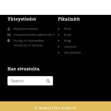
Yhteystiedot
Pikalinkit
Maijastina Kahlos
Minä
maijastina.kahlos@helsinki.fi
Kirjat
Faculty of Humanities
Blogi
University of Helsinki
Julkaisut
Ota yhteyttä
Hae sivustolta
© MAIJASTINA KAHLOS