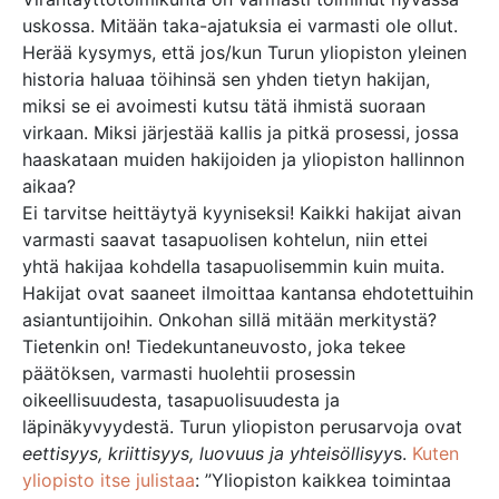
uskossa. Mitään taka-ajatuksia ei varmasti ole ollut.
Herää kysymys, että jos/kun Turun yliopiston yleinen
historia haluaa töihinsä sen yhden tietyn hakijan,
miksi se ei avoimesti kutsu tätä ihmistä suoraan
virkaan. Miksi järjestää kallis ja pitkä prosessi, jossa
haaskataan muiden hakijoiden ja yliopiston hallinnon
aikaa?
Ei tarvitse heittäytyä kyyniseksi! Kaikki hakijat aivan
varmasti saavat tasapuolisen kohtelun, niin ettei
yhtä hakijaa kohdella tasapuolisemmin kuin muita.
Hakijat ovat saaneet ilmoittaa kantansa ehdotettuihin
asiantuntijoihin. Onkohan sillä mitään merkitystä?
Tietenkin on! Tiedekuntaneuvosto, joka tekee
päätöksen, varmasti huolehtii prosessin
oikeellisuudesta, tasapuolisuudesta ja
läpinäkyvyydestä. Turun yliopiston perusarvoja ovat
eettisyys, kriittisyys, luovuus ja yhteisöllisyy
s.
Kuten
yliopisto itse julistaa
: ”Yliopiston kaikkea toimintaa