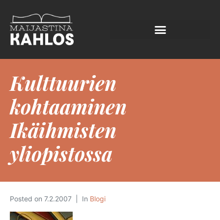
Kulttuurien
kohtaaminen
Ikäihmisten
yliopistossa
Posted on
7.2.2007
In
Blogi