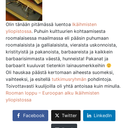
Olin tänään pitämässä luentoa
Ikäihmisten
yliopistossa
. Puhuin kulttuurien kohtaamisesta
roomalaisessa maailmassa eli pääsin puhumaan
roomalaisista ja gallialaisista, vieraista uskonnoista,
kristityistä ja pakanoista, barbaareista ja kaikkein
barbaarisimmasta väestä, hunneista! Pakanat ja
barbaarit kuuluvat tietenkin lainausmerkkeihin
Oli hauskaa päästä kertomaan aiheesta suomeksi,
vaihteeksi, ja esitellä
tutkimusryhmän
pohdintoja.
Toivottavasti kuulijoilla oli yhtä antoisaa kuin minulla.
Rooman loppu – Euroopan alku Ikäihmisten
yliopistossa
Facebook
Twitter
LinkedIn