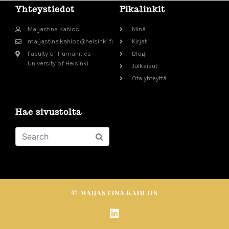
Yhteystiedot
Pikalinkit
Maijastina Kahlos
Minä
maijastina.kahlos@helsinki.fi
Kirjat
Faculty of Humanities
Blogi
University of Helsinki
Julkaisut
Ota yhteyttä
Hae sivustolta
© MAIJASTINA KAHLOS