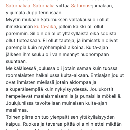
Saturnaliaa
.
Saturnalia
viittaa
Saturnus
-jumalaan,
ylijumala Juppiterin isään.
Myytin mukaan Saturnuksen valtakausi oli ollut
ihmiskunnan
kulta-aika
, jolloin kaikki oli ollut
paremmin. Silloin oli ollut yltäkylläistä eikä sodista
ollut tietoakaan. Ei ollut tauteja, ja ihmisetkin olivat
parempia kuin myöhempinä aikoina. Kulta-ajan
jälkeen ihmissuku oli vain mennyt huonompaan
suuntaan.
Meikäläisessä joulussa oli jotain samaa kuin tuossa
roomalaisten haikailussa kulta-aikaan. Entisajan joulut
ovat ihmisten mielissä jotain aidompaa ja
alkuperäisempää kuin nykyisyydessä. Joulukortit
hempeilevät maalaismaisemilla ja punaisilla mökeillä.
Joulujuhlissa tavoitellaan muinaisen kulta-ajan
maailmaa.
Toinen piirre on tuo ylenpalttisen yltäkylläisyyden
kaipuu. Ruokaa ja tavaraa pitää olla niin ettei mikään