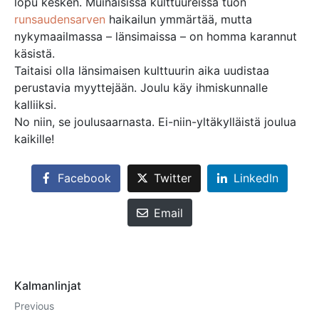
lopu kesken. Muinaisissa kulttuureissa tuon
runsaudensarven
haikailun ymmärtää, mutta
nykymaailmassa – länsimaissa – on homma karannut
käsistä.
Taitaisi olla länsimaisen kulttuurin aika uudistaa
perustavia myyttejään. Joulu käy ihmiskunnalle
kalliiksi.
No niin, se joulusaarnasta. Ei-niin-yltäkylläistä joulua
kaikille!
Facebook
Twitter
LinkedIn
Email
Kalmanlinjat
Previous