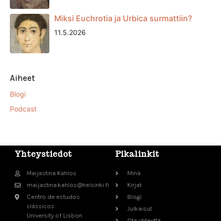
Miksi Euchrotia ja Urbica surmattiin?
11.5.2026
Aiheet
Blogi
Podcast
Yhteystiedot
Pikalinkit
Maijastina Kahlos
Minä
maijastina.kahlos@helsinki.fi
Kirjat
Centro de estudos
Blogi
clássicos
Julkaisut
University of Lisbon
Ota yhteyttä