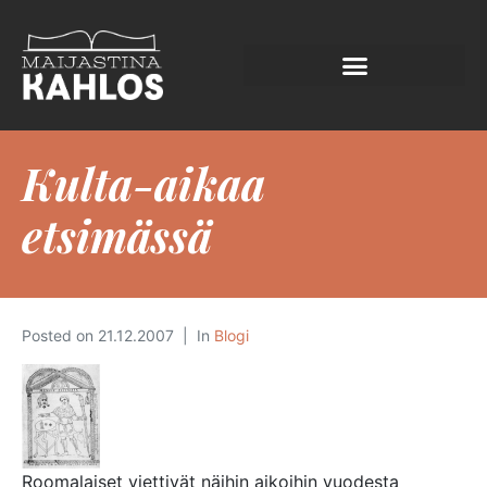
Kulta-aikaa
etsimässä
Posted on
21.12.2007
In
Blogi
Roomalaiset viettivät näihin aikoihin vuodesta