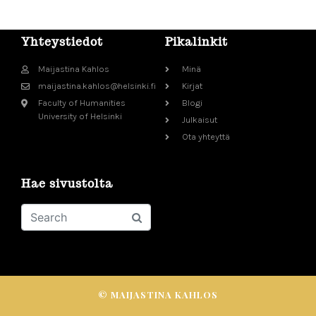
Yhteystiedot
Pikalinkit
Maijastina Kahlos
Minä
maijastina.kahlos@helsinki.fi
Kirjat
Faculty of Humanities
Blogi
University of Helsinki
Julkaisut
Ota yhteyttä
Hae sivustolta
© MAIJASTINA KAHLOS