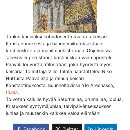
Joulun kunniaksi kohudosentti avautuu keisari
Konstantinuksesta ja hänen vaikutuksestaan
kristinuskoon ja maailmanhistoriaan. Ohjelmassa
”Jeesus ei perustanut kristinuskoa vaan apostoli
Paavali loi voittajafilosofian, joka hyödytti myös
keisaria” toimittaja Ville Talola haastattelee Niko
Huttusta Paavalista ja minua keisari
Konstantinuksesta. Kuunneltavissa Yle Areenassa,
täällä
.
Toivotan kaikille hyvää Saturnaliaa, brumaliaa, joulua,
Kristuksen syntymäjuhlaa, talvipäivänseisauksen
juhlaa ja muutenkin kaikkea valoa elämään!
Facebook
Twitter
LinkedIn