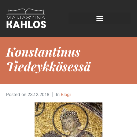
Konstantinus
Tiedeykkösessä
Posted on
23.12.2018
In
Blogi