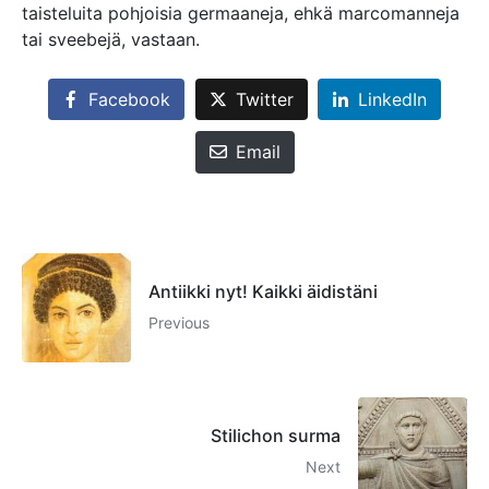
taisteluita pohjoisia germaaneja, ehkä marcomanneja
tai sveebejä, vastaan.
Facebook
Twitter
LinkedIn
Email
Antiikki nyt! Kaikki äidistäni
Previous
Stilichon surma
Next