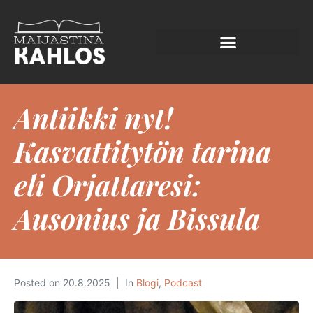
Antiikki nyt!
Kasvattitytön tarina
eli Orjattaresi:
Ausonius ja Bissula
Posted on
20.8.2025
In
Blogi
,
Podcast