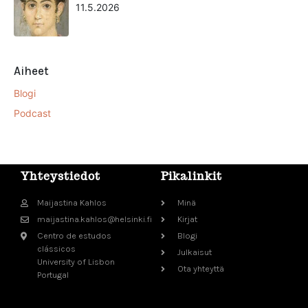
11.5.2026
Aiheet
Blogi
Podcast
Yhteystiedot
Pikalinkit
Maijastina Kahlos
Minä
maijastina.kahlos@helsinki.fi
Kirjat
Centro de estudos
Blogi
clássicos
Julkaisut
University of Lisbon
Ota yhteyttä
Portugal