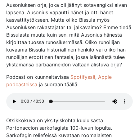
Ausoniuksen orja, joka oli jäänyt sotavangiksi aivan
lapsena. Ausonius vapautti hänet ja otti hänet
kasvattitytökseen. Mutta oliko Bissula myös
Ausoniuksen rakastajatar tai jalkavaimo? Emme tiedä
Bissulasta muuta kuin sen, mitä Ausonius hänestä
kirjoittaa tuossa runosikermässä. Oliko runoilijan
kuvaama Bissula historiallinen henkilö vai oliko hän
runoilijan eroottinen fantasia, jossa isännästä tulee
ylistämänsä barbaarineidon valtaan alistuva orja?
Podcast on kuunneltavissa
Spotifyssä
,
Apple
podcasteissa
ja suoraan täällä:
Otsikkokuva on yksityiskohta kuuluisasta
Portonaccion sarkofagista 100-luvun lopulta.
Sarkofagin reliefeissä kuvataan roomalaisten