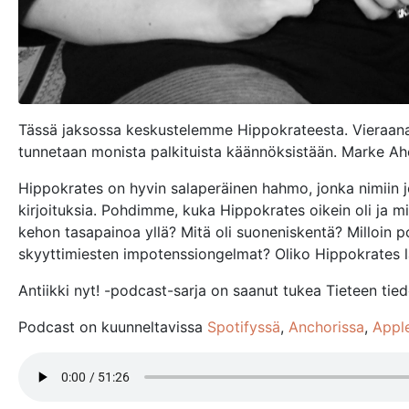
Tässä jaksossa keskustelemme Hippokrateesta. Vieraanani
tunnetaan monista palkituista käännöksistään. Marke A
Hippokrates on hyvin salaperäinen hahmo, jonka nimiin jo an
kirjoituksia. Pohdimme, kuka Hippokrates oikein oli ja m
kehon tasapainoa yllä? Mitä oli suoneniskentä? Milloin p
skyyttimiesten impotenssiongelmat? Oliko Hippokrates l
Antiikki nyt! -podcast-sarja on saanut tukea Tieteen tiedo
Podcast on kuunneltavissa
Spotifyssä
,
Anchorissa
,
Appl