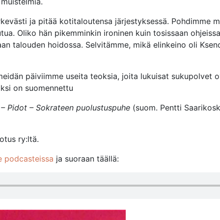
 muistelmia.
rkevästi ja pitää kotitaloutensa järjestyksessä. Pohdimme m
utua. Oliko hän pikemminkin ironinen kuin tosissaan ohjeiss
 talouden hoidossa. Selvitämme, mikä elinkeino oli Ksen
t meidän päiviimme useita teoksia, joita lukuisat sukupolvet 
äksi on suomennettu
 – Pidot – Sokrateen puolustuspuhe
(suom. Pentti Saarikoski
tus ry:ltä.
e podcasteissa
ja suoraan täällä: