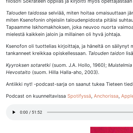
filosofi Sokrateen oppilas ja kirjoitti myös opettajastaan
Talouden taidossa
selviää, miten hoitaa omaisuuttaan jä
miten Ksenofonin ohjeisiin taloudenpidosta pitäisi suhta
Tapaamme Iskhomakhoksen, joka neuvoo nuorta vaimoaan
mielestä kaikkein jaloin ja millainen oli hyvä johtaja.
Ksenofon oli tuottelias kirjoittaja, ja häneltä on säilyny
tankanneet kreikkaa opiskellessaan.
Talouden taidon
lis
Kyyroksen sotaretki
(suom. J.A. Hollo, 1960);
Muistelmia
Hevostaito
(suom. Hilla Halla-aho, 2003).
Antiikki nyt! -podcast-sarja on saanut tukea Tieteen tiedo
Podcast on kuunneltavissa
Spotifyssä
,
Anchorissa
,
Appl