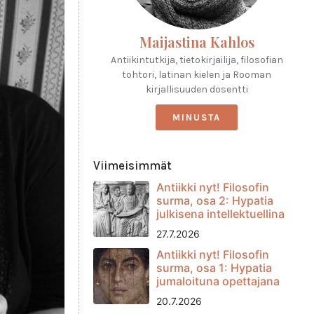
Maijastina Kahlos
Antiikintutkija, tietokirjailija, filosofian
tohtori, latinan kielen ja Rooman
kirjallisuuden dosentti
MINUSTA
Viimeisimmät
Antiikki nyt! Filosofin
surma, osa 2: Hypatia
julkisena intellektuellina
27.7.2026
Antiikki nyt! Filosofin
surma, osa 1: Hypatia
jumaloituna opettajana
20.7.2026