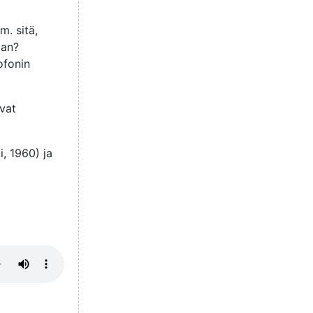
m. sitä,
aan?
ofonin
ovat
, 1960) ja