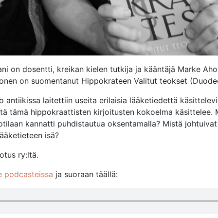
 on dosentti, kreikan kielen tutkija ja kääntäjä Marke Aho
honen on suomentanut Hippokrateen Valitut teokset (Duode
tiikissa laitettiin useita erilaisia lääketiedettä käsittelev
itä tämä hippokraattisten kirjoitusten kokoelma käsittelee. 
otilaan kannatti puhdistautua oksentamalla? Mistä johtuivat
ääketieteen isä?
tus ry:ltä.
e podcasteissa
ja suoraan täällä: