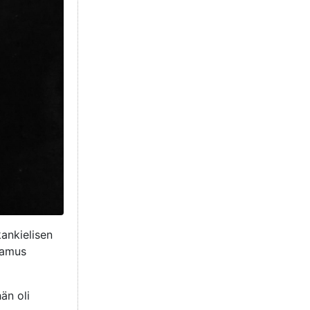
ankielisen
amus
hän oli